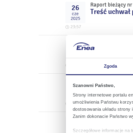
Raport bieżący n
26
Treść uchwał 
cze
2025
23:57
Raport bieżący n
26
Decyzja Zwyc
cze
dywidendy za 
2025
20:29
Zgoda
Raport bieżący n
18
Szanowni Państwo,
Projekty uch
cze
Walnego Zgro
2025
Strony internetowe portalu e
umożliwienia Państwu korzyst
20:15
dostosowania układu strony i
Zanim dokonacie Państwo wy
Raport bieżący n
06
Rozszerzenie
cze
Szczegółowe informacje na t