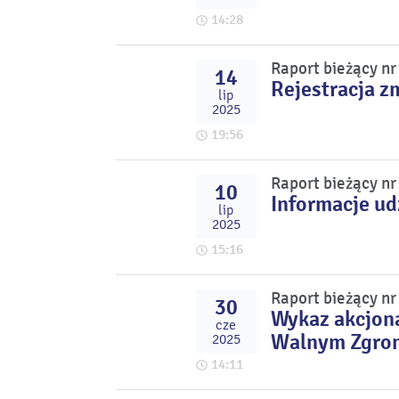
14:28
Raport bieżący n
14
Rejestracja z
lip
2025
19:56
Raport bieżący n
10
Informacje u
lip
2025
15:16
Raport bieżący n
30
Wykaz akcjona
cze
Walnym Zgrom
2025
14:11