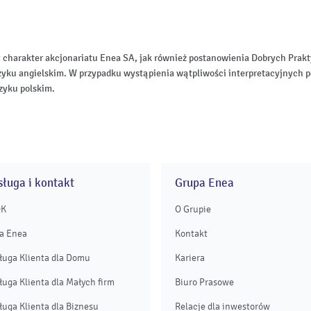
 charakter akcjonariatu Enea SA, jak również postanowienia Dobrych Pr
zyku angielskim. W przypadku wystąpienia wątpliwości interpretacyjnych p
zyku polskim.
ługa i kontakt
Grupa Enea
OK
O Grupie
a Enea
Kontakt
ługa Klienta dla Domu
Kariera
ługa Klienta dla Małych firm
Biuro Prasowe
ługa Klienta dla Biznesu
Relacje dla inwestorów