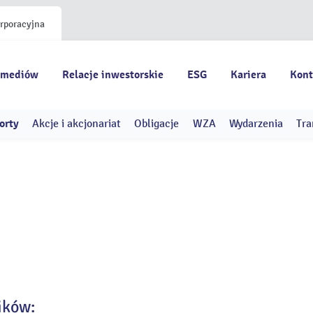
orporacyjna
 mediów
Relacje inwestorskie
ESG
Kariera
Kont
orty
Akcje i akcjonariat
Obligacje
WZA
Wydarzenia
Tra
ików: