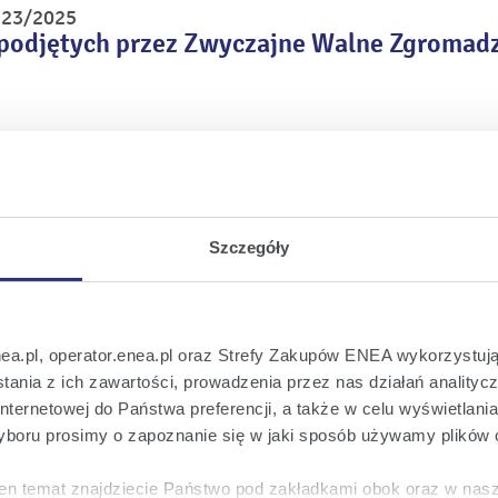
r 23/2025
podjętych przez Zwyczajne Walne Zgromadz
r 22/2025
zajnego Walnego Zgromadzenia Enea S.A. w
2024 r.
Szczegóły
r 21/2025
wał Akcjonariusza do rozszerzonego porząd
madzenia Enea S.A. zwołanego na dzień 26
nea.pl, operator.enea.pl oraz Strefy Zakupów ENEA wykorzystują
ania z ich zawartości, prowadzenia przez nas działań analitycz
nternetowej do Państwa preferencji, a także w celu wyświetlani
boru prosimy o zapoznanie się w jaki sposób używamy plików 
r 20/2025
 na wniosek Akcjonariusza porządku obrad
en temat znajdziecie Państwo pod zakładkami obok oraz w nas