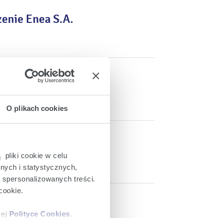
enie Enea S.A.
 sprawie wypłaty
O plikach cookies
ku obrad Zwyczajnego
 czerwca 2025 roku
 pliki cookie w celu
nych i statystycznych,
a spersonalizowanych treści.
cookie.
 Zwyczajnego Walnego
zej
Polityce Cookies
.