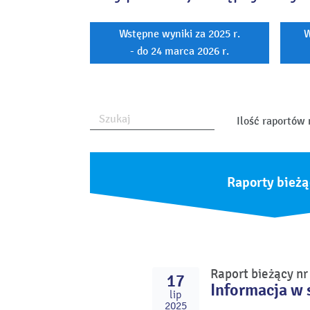
Wstępne wyniki za 2025 r.
W
- do 24 marca 2026 r.
Ilość raportów 
Raporty bieżą
Raport bieżący n
17
Informacja w 
lip
2025