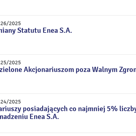
r 26/2025
miany Statutu Enea S.A.
r 25/2025
dzielone Akcjonariuszom poza Walnym Zgr
r 24/2025
riuszy posiadających co najmniej 5% licz
adzeniu Enea S.A.