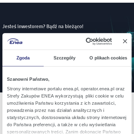
Jesteś inwestorem? Bądź na bieżąco!
Zamów powiadomienia mailowe o wszystkich
istotnych informacjach ważnych dla inwestorów.
Zgoda
Szczegóły
O plikach cookies
Zapisz się
Szanowni Państwo,
Strony internetowe portalu enea.pl, operator.enea.pl oraz
Strefy Zakupów ENEA wykorzystują pliki cookie w celu
umożliwienia Państwu korzystania z ich zawartości,
prowadzenia przez nas działań analitycznych i
statystycznych, dostosowania układu strony internetowej
Oferta
do Państwa preferencji, a także w celu wyświetlania
spersonalizowanych treści. Zanim dokonacie Państwo
Oferta dla domu