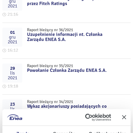
gru
przez Fitch Ratings
2021
21:16
Raport bieżący nr 36/2021
01
Uzupełnienie informacji nt. Członka
gru
Zarządu ENEA S.A.
2021
16:12
Raport bieżący nr 35/2021
29
Powołanie Członka Zarządu ENEA S.A.
lis
2021
19:18
Raport bieżący nr 34/2021
23
Wykaz akcjonariuszy posiadających co
lis
najmniej 5% liczby głosów na
2021
Nadzwyczajnym Walnym Zgromadzeniu
ENEA S.A. w dniu 18 listopada 2021 roku
14:12