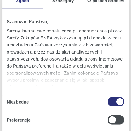
Zgoda
Szczegóły
O plikach cookies
Raport bieżący nr 33/2021
18
Powołanie Członka Rady Nadzorczej ENEA
lis
S.A.
2021
Szanowni Państwo,
19:01
Strony internetowe portalu enea.pl, operator.enea.pl oraz
Strefy Zakupów ENEA wykorzystują pliki cookie w celu
Raport bieżący nr 32/2021
18
Treść uchwał podjętych przez
umożliwienia Państwu korzystania z ich zawartości,
lis
Nadzwyczajne Walne Zgromadzenie ENEA
2021
prowadzenia przez nas działań analitycznych i
S.A. w dniu 18 listopada 2021 roku
statystycznych, dostosowania układu strony internetowej
18:36
do Państwa preferencji, a także w celu wyświetlania
spersonalizowanych treści. Zanim dokonacie Państwo
Raport bieżący nr 31/2021
16
Informacja nt. zamiaru zgłoszenia
wyboru prosimy o zapoznanie się w jaki sposób
lis
kandydatury do składu Rady Nadzorczej
2021
używamy plików cookie.
Spółki
16:34
Wybór
Szczegółowe informacje na ten temat znajdziecie
Niezbędne
zgody
Państwo pod zakładkami obok oraz w naszej
Polityce
Poprzednia
22
23
24
25
26
27
28
z
Następna
Cookies
.
Preferencje
105
Klikając
Akceptuję wszystkie
wyrażają Państwo