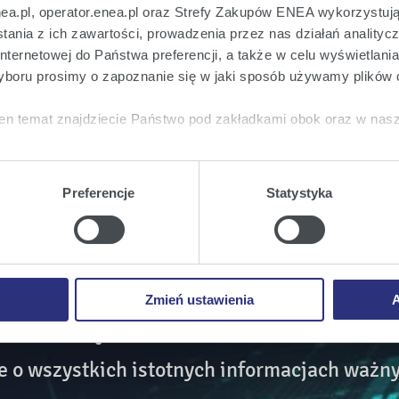
nea.pl, operator.enea.pl oraz Strefy Zakupów ENEA wykorzystują
S.
ania z ich zawartości, prowadzenia przez nas działań analitycz
5 rozporządzenia Ministra Finansów z dnia 29 marca
nternetowej do Państwa preferencji, a także w celu wyświetlani
cych i okresowych przekazywanych przez emitentów
boru prosimy o zapoznanie się w jaki sposób używamy plików 
en temat znajdziecie Państwo pod zakładkami obok oraz w nas
tkie
wyrażają Państwo zgodę na umieszczenie wszystkich rodz
twa urządzeniu.
Preferencje
Statystyka
a
, możecie Państwo wybrać jakie rodzaje plików cookie będz
ie
, odmawiacie Państwo zgody na instalację plików cookie – od
 prawidłowego wyświetlania i działania naszych stron interneto
Zmień ustawienia
A
 na bieżąco!
o wszystkich istotnych informacjach ważny