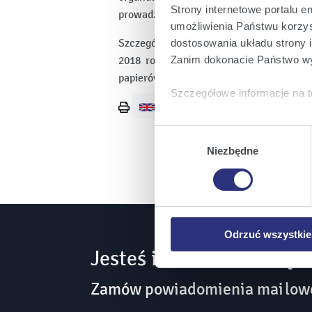
Strony internetowe portalu e
prowadzonym na podstawie ustawy o KR
umożliwienia Państwu korzyst
Szczegółowa podstawa prawna: § 5 pkt 
dostosowania układu strony i
2018 roku w sprawie informacji bieżą
Zanim dokonacie Państwo wy
papierów wartościowych […].
Szczegółowe informacje na t
Wydrukuj
Klikając
Akceptuję wszys
stronę
Wybór
których korzystamy, na Pańs
zgody
Niezbędne
Klikając
Zmień ustawieni
urządzeniu.
Klikając
Odrzuć wszystk
plików cookie niezbędnych do
Odrzuć wszystkie
Jesteś inwestorem? Bądź
Zamów powiadomienia mailowe 