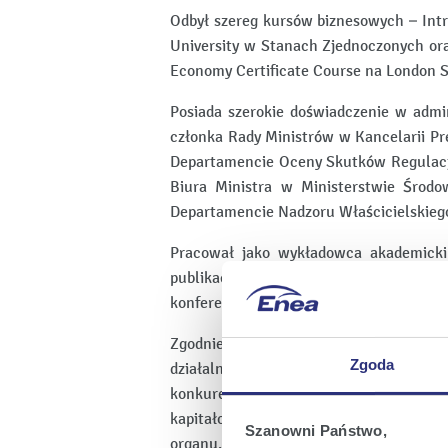
Odbył szereg kursów biznesowych – Intr
University w Stanach Zjednoczonych oraz
Economy Certificate Course na London S
Posiada szerokie doświadczenie w admin
członka Rady Ministrów w Kancelarii Pr
Departamencie Oceny Skutków Regulacji
Biura Ministra w Ministerstwie Środo
Departamencie Nadzoru Właścicielskieg
Pracował jako wykładowca akademicki
publikacji naukowych w czasopismach
konferencji w Polsce i za granicą.
Zgodnie ze złożonym oświadczeniem P
Zgoda
działalności konkurencyjnej w stosunku
konkurencyjnej, jako wspólnik spółki cyw
kapitałowej oraz nie uczestniczy w inn
Szanowni Państwo,
organu. Pan Bartosz Nieścior nie f