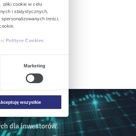
 pliki cookie w celu
nych i statystycznych,
a spersonalizowanych treści.
cookie.
zej
Polityce Cookies
.
ajów plików cookie z
Marketing
iemy umieszczać w Państwa
mowa ta nie dotyczy jednak
wych.
kceptuję wszystkie
ch dla inwestorów.