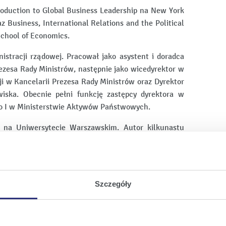
oduction to Global Business Leadership na New York
 Business, International Relations and the Political
chool of Economics.
istracji rządowej. Pracował jako asystent i doradca
ezesa Rady Ministrów, następnie jako wicedyrektor w
 w Kancelarii Prezesa Rady Ministrów oraz Dyrektor
wiska. Obecnie pełni funkcję zastępcy dyrektora w
o I w Ministerstwie Aktywów Państwowych.
 na Uniwersytecie Warszawskim. Autor kilkunastu
 polskich i zagranicznych oraz prelegent wielu
an Bartosz Nieścior nie prowadzi w żadnej formie
Szczegóły
 do ENEA S.A., jak również nie uczestniczy w spółce
ilnej, spółki osobowej lub jako członek organu spółki
ej konkurencyjnej osobie prawnej, jako członek jej
iguruje w Rejestrze Dłużników Niewypłacalnych,