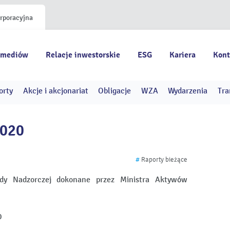
orporacyjna
 mediów
Relacje inwestorskie
ESG
Kariera
Kont
orty
Akcje i akcjonariat
Obligacje
WZA
Wydarzenia
Tra
2020
#
Raporty bieżące
dy Nadzorczej dokonane przez Ministra Aktywów
0