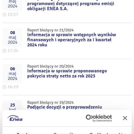
maj
programowej dotyczącej programu emisji
2024
obligacji ENEA S.A.
15:17
Raport bieżący nr 21/2024
08
Informacja w sprawie wstępnych wyników
maj
finansowych i operacyjnych za I kwartał
2024
2024 roku
17:34
Raport bieżący nr 20/2024
06
Informacja w sprawie proponowanego
maj
pokrycia straty netto za rok 2023
2024
16:19
Raport bieżący nr 19/2024
25
Podjęcie decyzji o przeprowadzeniu
kwi
przedterminowego odkupu obligacji serii
2024
ENEA0624
16:55