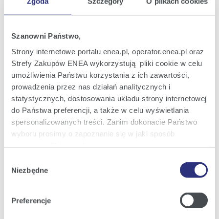
Zgoda
Szczegóły
O plikach cookies
Raport bieżący nr 18/2024
18
Podjęcie decyzji o zamiarze
kwi
przeprowadzenia emisji obligacji w
2024
ramach programu emisji obligacji ENEA
Szanowni Państwo,
S.A.
21:55
Strony internetowe portalu enea.pl, operator.enea.pl oraz
Strefy Zakupów ENEA wykorzystują pliki cookie w celu
Raport bieżący nr 17/2024
03
Informacja w sprawie wstępnych wyników
umożliwienia Państwu korzystania z ich zawartości,
kwi
finansowych i operacyjnych za 2023 rok
2024
prowadzenia przez nas działań analitycznych i
statystycznych, dostosowania układu strony internetowej
17:11
do Państwa preferencji, a także w celu wyświetlania
spersonalizowanych treści. Zanim dokonacie Państwo
Raport bieżący nr 16/2024
18
Rejestracja zmiany Statutu ENEA S.A.
wyboru prosimy o zapoznanie się w jaki sposób
mar
2024
używamy plików cookie.
18:35
Wybór
Szczegółowe informacje na ten temat znajdziecie
Niezbędne
zgody
Państwo pod zakładkami obok oraz w naszej
Polityce
Poprzednia
7
8
9
10
11
12
13
z
Następna
Cookies
.
Preferencje
105
Klikając
Akceptuję wszystkie
wyrażają Państwo