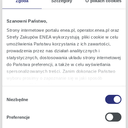
Zgoda
Szczegóły
O plikach cookies
Raport bieżący nr 2/2023
04
Informacja o rezygnacji z pełnienia
sty
funkcji w Radzie Nadzorczej ENEA S.A.
2023
Szanowni Państwo,
17:22
Strony internetowe portalu enea.pl, operator.enea.pl oraz
Strefy Zakupów ENEA wykorzystują pliki cookie w celu
Raport bieżący nr 1/2023
04
Informacje w sprawie transakcji na
umożliwienia Państwu korzystania z ich zawartości,
sty
instrumentach finansowych Emitenta
2023
prowadzenia przez nas działań analitycznych i
statystycznych, dostosowania układu strony internetowej
13:39
do Państwa preferencji, a także w celu wyświetlania
spersonalizowanych treści. Zanim dokonacie Państwo
Raport bieżący nr 78/2022
29
Informacje w sprawie transakcji na
wyboru prosimy o zapoznanie się w jaki sposób
gru
instrumentach finansowych Emitenta
2022
używamy plików cookie.
11:31
Wybór
Szczegółowe informacje na ten temat znajdziecie
Niezbędne
zgody
Państwo pod zakładkami obok oraz w naszej
Polityce
Poprzednia
13
14
15
16
17
18
19
z
Następna
Cookies
.
Preferencje
105
Klikając
Akceptuję wszystkie
wyrażają Państwo