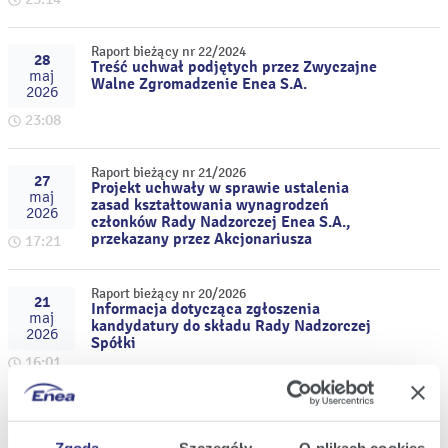
Raport bieżący nr 22/2024
28
Treść uchwał podjętych przez Zwyczajne
maj
Walne Zgromadzenie Enea S.A.
2026
23:08
Raport bieżący nr 21/2026
27
Projekt uchwały w sprawie ustalenia
maj
zasad kształtowania wynagrodzeń
2026
członków Rady Nadzorczej Enea S.A.,
przekazany przez Akcjonariusza
17:21
Raport bieżący nr 20/2026
21
Informacja dotycząca zgłoszenia
maj
kandydatury do składu Rady Nadzorczej
2026
Spółki
16:01
Raport bieżący nr 19/2026
11
Informacja na temat kandydatów do Rady
maj
Nadzorczej Enea S.A., wybranych przez
Zgoda
Szczegóły
O plikach cookies