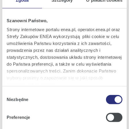
2026
pracowników Grupy Kapitałowej Enea
13:50
Szanowni Państwo,
Raport bieżący nr 18/2026
08
Rozszerzenie na wniosek Akcjonariusza
Strony internetowe portalu enea.pl, operator.enea.pl oraz
maj
porządku obrad Zwyczajnego Walnego
Strefy Zakupów ENEA wykorzystują pliki cookie w celu
2026
Zgromadzenia Enea S.A., zwołanego na
umożliwienia Państwu korzystania z ich zawartości,
dzień 28 maja 2026 r.
15:17
prowadzenia przez nas działań analitycznych i
statystycznych, dostosowania układu strony internetowej
Raport bieżący nr 17/2026
07
do Państwa preferencji, a także w celu wyświetlania
Informacja w sprawie wstępnych wyników
maj
finansowych i operacyjnych za I kwartał
spersonalizowanych treści. Zanim dokonacie Państwo
2026
2026 roku
wyboru prosimy o zapoznanie się w jaki sposób
18:35
używamy plików cookie.
Wybór
Raport bieżący nr 16/2026
06
Szczegółowe informacje na ten temat znajdziecie
Uzupełnienie informacji nt. powołanych
Niezbędne
zgody
maj
Członków Zarządu Enea S.A.
Państwo pod zakładkami obok oraz w naszej
Polityce
2026
Cookies
.
16:35
Preferencje
Klikając
Akceptuję wszystkie
wyrażają Państwo