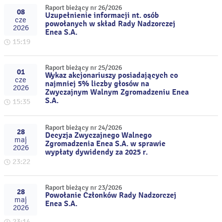
Raport bieżący nr 26/2026
08
Uzupełnienie informacji nt. osób
cze
powołanych w skład Rady Nadzorczej
2026
Enea S.A.
15:19
Raport bieżący nr 25/2026
01
Wykaz akcjonariuszy posiadających co
cze
najmniej 5% liczby głosów na
2026
Zwyczajnym Walnym Zgromadzeniu Enea
S.A.
15:35
Raport bieżący nr 24/2026
28
Decyzja Zwyczajnego Walnego
maj
Zgromadzenia Enea S.A. w sprawie
2026
wypłaty dywidendy za 2025 r.
23:22
Raport bieżący nr 23/2026
28
Powołanie Członków Rady Nadzorczej
maj
Enea S.A.
2026
23:14