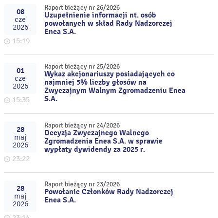
Raport bieżący nr 26/2026
08
Uzupełnienie informacji nt. osób
cze
powołanych w skład Rady Nadzorczej
2026
Enea S.A.
15:19
Raport bieżący nr 25/2026
01
Wykaz akcjonariuszy posiadających co
cze
najmniej 5% liczby głosów na
2026
Zwyczajnym Walnym Zgromadzeniu Enea
S.A.
15:35
Raport bieżący nr 24/2026
28
Decyzja Zwyczajnego Walnego
maj
Zgromadzenia Enea S.A. w sprawie
2026
wypłaty dywidendy za 2025 r.
23:22
Raport bieżący nr 23/2026
28
Powołanie Członków Rady Nadzorczej
maj
Enea S.A.
2026
23:14