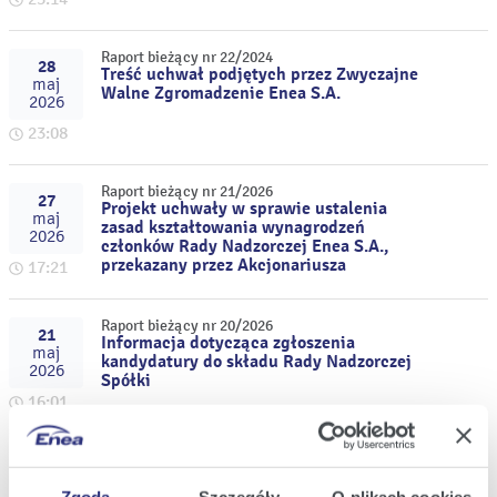
Raport bieżący nr 22/2024
28
Treść uchwał podjętych przez Zwyczajne
maj
Walne Zgromadzenie Enea S.A.
2026
23:08
Raport bieżący nr 21/2026
27
Projekt uchwały w sprawie ustalenia
maj
zasad kształtowania wynagrodzeń
2026
członków Rady Nadzorczej Enea S.A.,
przekazany przez Akcjonariusza
17:21
Raport bieżący nr 20/2026
21
Informacja dotycząca zgłoszenia
maj
kandydatury do składu Rady Nadzorczej
2026
Spółki
16:01
Raport bieżący nr 19/2026
11
Informacja na temat kandydatów do Rady
maj
Nadzorczej Enea S.A., wybranych przez
Zgoda
Szczegóły
O plikach cookies