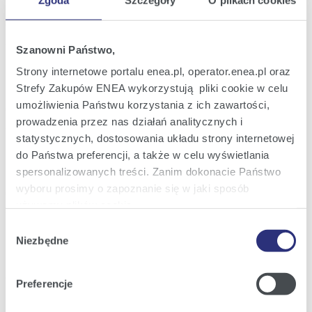
2026
pracowników Grupy Kapitałowej Enea
13:50
Szanowni Państwo,
Raport bieżący nr 18/2026
08
Rozszerzenie na wniosek Akcjonariusza
Strony internetowe portalu enea.pl, operator.enea.pl oraz
maj
porządku obrad Zwyczajnego Walnego
Strefy Zakupów ENEA wykorzystują pliki cookie w celu
2026
Zgromadzenia Enea S.A., zwołanego na
umożliwienia Państwu korzystania z ich zawartości,
dzień 28 maja 2026 r.
15:17
prowadzenia przez nas działań analitycznych i
statystycznych, dostosowania układu strony internetowej
Raport bieżący nr 17/2026
07
do Państwa preferencji, a także w celu wyświetlania
Informacja w sprawie wstępnych wyników
maj
finansowych i operacyjnych za I kwartał
spersonalizowanych treści. Zanim dokonacie Państwo
2026
2026 roku
wyboru prosimy o zapoznanie się w jaki sposób
18:35
używamy plików cookie.
Wybór
Raport bieżący nr 16/2026
06
Szczegółowe informacje na ten temat znajdziecie
Uzupełnienie informacji nt. powołanych
Niezbędne
zgody
maj
Członków Zarządu Enea S.A.
Państwo pod zakładkami obok oraz w naszej
Polityce
2026
Cookies
.
16:35
Preferencje
Klikając
Akceptuję wszystkie
wyrażają Państwo