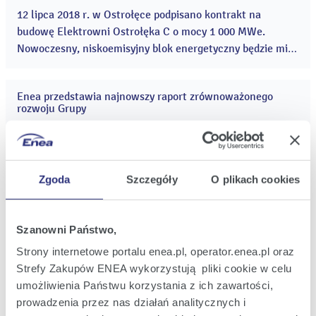
12
lip
12 lipca 2018 r. w Ostrołęce podpisano kontrakt na
2018
budowę Elektrowni Ostrołęka C o mocy 1 000 MWe.
Nowoczesny, niskoemisyjny blok energetyczny będzie miał
istotny wpływ na bezpieczeństwo energetyczne Polski. ...
Enea przedstawia najnowszy raport zrównoważonego
02
rozwoju Grupy
lip
2018
Grupa Enea opublikowała siódmy raport zrównoważonego
rozwoju. Ponownie, jak w latach ubiegłych, w trosce o
środowisko naturalne, jest dostępny jedynie w wersji
elektronicznej. Dokument opisuje inicjatywy i działania
Zgoda
Szczegóły
O plikach cookies
podejmowane w roku 2017 oraz prezentuje wyniki
Narodowe Centrum Badań i Rozwoju oraz największe
społeczne, środowiskowe i ekonomiczne Grupy. ...
25
spółki energetyczne w Polsce stawiają kolejny krok na
cze
Szanowni Państwo,
drodze do elektromobilności
2018
Strony internetowe portalu enea.pl, operator.enea.pl oraz
Narodowe Centrum Badań i Rozwoju oraz spółki
Strefy Zakupów ENEA wykorzystują pliki cookie w celu
energetyczne: Enea SA, Energa-Operator SA, PGE
umożliwienia Państwu korzystania z ich zawartości,
Dystrybucja SA i Tauron Dystrybucja, podpisały list
prowadzenia przez nas działań analitycznych i
intencyjny dotyczący wielostronnej współpracy na rzecz