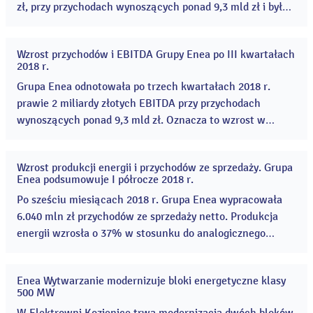
zł, przy przychodach wynoszących ponad 9,3 mld zł i była
zgodna z planem w ujęciu r/r. W okresie styczeń-wrzesień
Grupa odnotowała wzrost wyników operacyjnych w całym
Wzrost przychodów i EBITDA Grupy Enea po III kwartałach
łańcuchu wartości: od produkcji węgla, przez wytwarzanie
09
2018 r.
lis
energii elektrycznej, wolumen sprzedaży usług
2018
Grupa Enea odnotowała po trzech kwartałach 2018 r.
dystrybucyjnych...
prawie 2 miliardy złotych EBITDA przy przychodach
wynoszących ponad 9,3 mld zł. Oznacza to wzrost w
porównaniu z analogicznym okresem ubiegłego roku –
pokazują wstępne wyniki Grupy. ...
Wzrost produkcji energii i przychodów ze sprzedaży. Grupa
13
Enea podsumowuje I półrocze 2018 r.
wrz
2018
Po sześciu miesiącach 2018 r. Grupa Enea wypracowała
6.040 mln zł przychodów ze sprzedaży netto. Produkcja
energii wzrosła o 37% w stosunku do analogicznego
okresu roku poprzedniego. EBITDA Grupy wyniosła 1.304
mln zł i była zgodna z planem w ujęciu r/r. Półroczne
Enea Wytwarzanie modernizuje bloki energetyczne klasy
wyniki Grupy Enea pozostawały pod wpływem dużej
09
500 MW
sie
dynamiki rynku. ...
2018