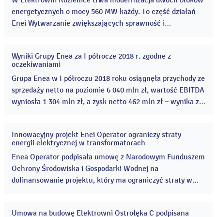
W Elektrowni Kozienice trwa modernizacja dwóch bloków
energetycznych o mocy 560 MW każdy. To część działań
Enei Wytwarzanie zwiększających sprawność i
efektywność jednostek wytwórczych, jednocześnie
dostosowujących je do wymogów dyrektywy IED oraz
Wyniki Grupy Enea za I półrocze 2018 r. zgodne z
kBAT. ...
07
oczekiwaniami
sie
2018
Grupa Enea w I półroczu 2018 roku osiągnęła przychody ze
sprzedaży netto na poziomie 6 040 mln zł, wartość EBITDA
wyniosła 1 304 mln zł, a zysk netto 462 mln zł – wynika ze
wstępnych danych opublikowanych przez spółkę. ...
Innowacyjny projekt Enei Operator ograniczy straty
31
energii elektrycznej w transformatorach
lip
2018
Enea Operator podpisała umowę z Narodowym Funduszem
Ochrony Środowiska i Gospodarki Wodnej na
dofinansowanie projektu, który ma ograniczyć straty w
transformatorach średniego napięcia na niskie.
Opracowany zostanie specjalny algorytm obliczeniowy,
Umowa na budowę Elektrowni Ostrołęka C podpisana
który ułatwi proces doboru transformatorów. ...