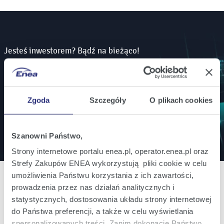
Jesteś inwestorem? Bądź na bieżąco!
Zamów powiadomienia mailowe o wszystkich
istotnych informacjach ważnych dla inwestorów.
Zgoda
Szczegóły
O plikach cookies
Zapisz się
Szanowni Państwo,
Strony internetowe portalu enea.pl, operator.enea.pl oraz
Strefy Zakupów ENEA wykorzystują pliki cookie w celu
umożliwienia Państwu korzystania z ich zawartości,
prowadzenia przez nas działań analitycznych i
statystycznych, dostosowania układu strony internetowej
Oferta
do Państwa preferencji, a także w celu wyświetlania
spersonalizowanych treści. Zanim dokonacie Państwo