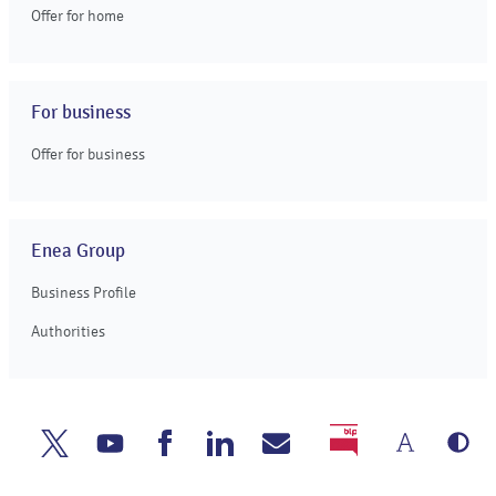
Offer for home
For business
Offer for business
Enea Group
Business Profile
Authorities
Chang
Gr
Enea
Enea
Enea
Enea
Write
BIP
the
ve
Twitter
Youtube
Facebook
Linkedin
to