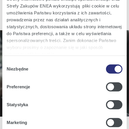
Strefy Zakupów ENEA wykorzystują pliki cookie w celu
umożliwienia Państwu korzystania z ich zawartości,
prowadzenia przez nas działań analitycznych i
statystycznych, dostosowania układu strony internetowej
do Państwa preferencji, a także w celu wyświetlania
spersonalizowanych treści. Zanim dokonacie Państwo
wyboru prosimy o zapoznanie się w jaki sposób
Do you wish to know more? Stay updated!
używamy plików cookie.
Sign up for our email notifications of all revelant
Wybór
Szczegółowe informacje na ten temat znajdziecie
Niezbędne
zgody
business information.
Państwo pod zakładkami obok oraz w naszej
Polityce
Cookies
.
Preferencje
Subscribe
Klikając
Akceptuję wszystkie
wyrażają Państwo
zgodę na umieszczenie wszystkich rodzajów plików
Statystyka
cookie z których korzystamy, na Państwa urządzeniu.
Klikając
Zmień ustawienia
, możecie Państwo wybrać
Marketing
jakie rodzaje plików cookie będziemy umieszczać w