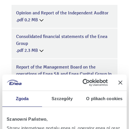
Opinion and Report of the Independent Auditor
.pdf 0.2 MB
Consolidated financial statements of the Enea
Group
.pdf 2.3 MB
Report of the Management Board on the
operations of Enea SA and Enea Capital Group in
2016
.pdf 7.4 MB
Zgoda
Szczegóły
O plikach cookies
Statements of the Management Board
.pdf 0.0 MB
Szanowni Państwo,
Strony internetowe portalu enea.pl, operator.enea.pl oraz