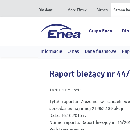
Dla domu
Małe Firmy
Biznes
Strona k
Grupa Enea
Dla
Informacje
O nas
Dane finansowe
Rap
Raport bieżący nr 44
16.10.2015
15:11
Tytuł raportu:
Złożenie w ramach we
sprzedaż co najmniej 21.962.189 akcji
Data:
16.10.2015 r.
Numer raportu:
Raport bieżący nr 44/20
Podstawa prawna