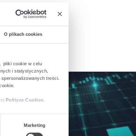
O plikach cookies
 pliki cookie w celu
nych i statystycznych,
a spersonalizowanych treści.
cookie.
zej
Polityce Cookies
.
ch dla inwestorów.
ajów plików cookie z
Marketing
iemy umieszczać w Państwa