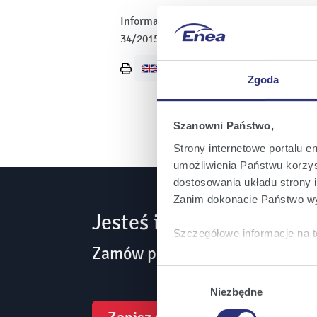
Informacja o ogłoszeniu Wezwania zost
34/2015.
Wydrukuj
Zgoda
stronę
Szanowni Państwo,
Strony internetowe portalu e
umożliwienia Państwu korzyst
dostosowania układu strony i
Zanim dokonacie Państwo wy
Jesteś inwestorem? Bądź
Szczegółowe informacje na t
Zamów powiadomienia mailowe 
Klikając
Akceptuję wszys
Wybór
których korzystamy, na Pańs
zgody
Niezbędne
Klikając
Zmień ustawieni