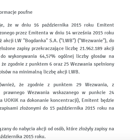
nformacje poufne
uje, że w dniu 16 października 2015 roku Emitent
zonego przez Emitenta w dniu 14 września 2015 roku
ż akcji LW "Bogdanka" S.A. ("LWB") ("Wezwanie"), do
złożone zapisy przekraczające liczbę 21.962.189 akcji
 do wykonywania 64,57% ogólnej liczby głosów na
że zgodnie z punktem 6 oraz 25 Wezwania spełniony
isów na minimalną liczbę akcji LWB.
również, że zgodnie z punktem 29 Wezwania, z
nku prawnego Wezwania wskazanego w punkcie 24
 UOKiK na dokonanie koncentracji), Emitent będzie
zapisami złożonymi do 15 października 2015 roku na
any do nabycia akcji od osób, które złożyły zapisy na
ździernika 2015 roku.