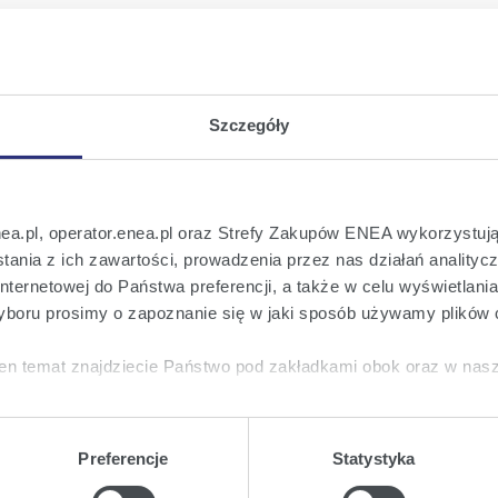
ała przekazana przez Emitenta raportem bieżącym nr
Szczegóły
nea.pl, operator.enea.pl oraz Strefy Zakupów ENEA wykorzystują
ania z ich zawartości, prowadzenia przez nas działań analitycz
nternetowej do Państwa preferencji, a także w celu wyświetlani
boru prosimy o zapoznanie się w jaki sposób używamy plików 
 na bieżąco!
en temat znajdziecie Państwo pod zakładkami obok oraz w nas
o wszystkich istotnych informacjach ważny
tkie
wyrażają Państwo zgodę na umieszczenie wszystkich rodz
twa urządzeniu.
Preferencje
Statystyka
a
, możecie Państwo wybrać jakie rodzaje plików cookie będz