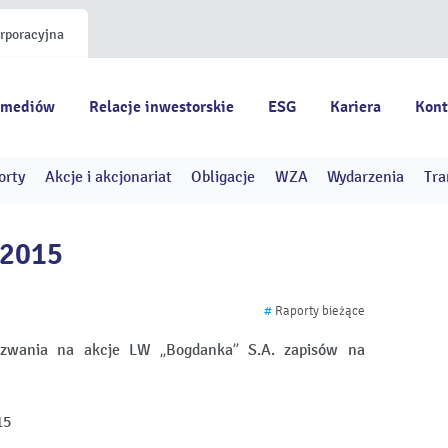
orporacyjna
 mediów
Relacje inwestorskie
ESG
Kariera
Kont
orty
Akcje i akcjonariat
Obligacje
WZA
Wydarzenia
Tra
/2015
#
Raporty bieżące
zwania na akcje LW „Bogdanka” S.A. zapisów na
15