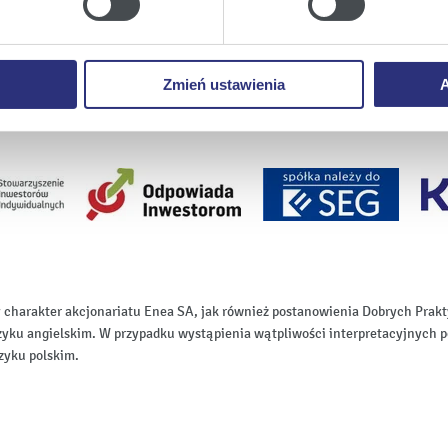
ie
, odmawiacie Państwo zgody na instalację plików cookie – od
 prawidłowego wyświetlania i działania naszych stron interneto
Zmień ustawienia
A
 charakter akcjonariatu Enea SA, jak również postanowienia Dobrych Pr
zyku angielskim. W przypadku wystąpienia wątpliwości interpretacyjnych p
zyku polskim.