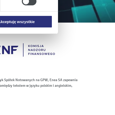
mowa ta nie dotyczy jednak
wych.
kceptuję wszystkie
aktyk Spółek Notowanych na GPW, Enea SA zapewnia
omiędzy tekstem w języku polskim i angielskim,