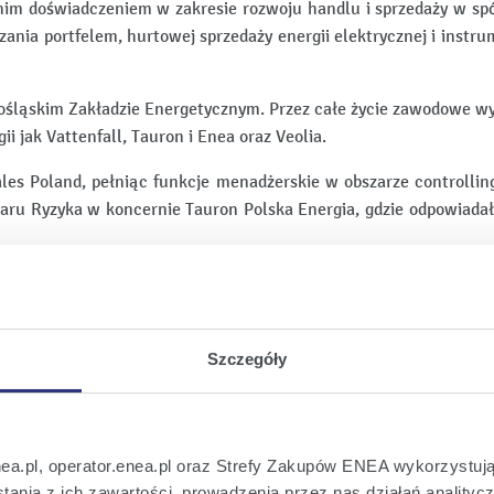
nim doświadczeniem w zakresie rozwoju handlu i sprzedaży w spó
ania portfelem, hurtowej sprzedaży energii elektrycznej i instr
śląskim Zakładzie Energetycznym. Przez całe życie zawodowe wy
 jak Vattenfall, Tauron i Enea oraz Veolia.
es Poland, pełniąc funkcje menadżerskie w obszarze controllin
iaru Ryzyka w koncernie Tauron Polska Energia, gdzie odpowiada
arządu ds. Zarządzania Portfelem, a następnie Prezesa Zarządu
armen Energia od 2017 do 2018 r. jako Prezes Zarządu i Dyrektor 
tryczną i instrumentami powiązanymi.
Szczegóły
 W spółce Veolia Energia Warszawa pełnił funkcję Członka Zarzą
tegracji obszarów handlowych w całej Grupie Veolia, organizację
wój działalności komercyjnej w obszarze projektów i produktów c
nea.pl, operator.enea.pl oraz Strefy Zakupów ENEA wykorzystują
iów podyplomowych z zakresu zarządzania przedsiębiorstwem za
ania z ich zawartości, prowadzenia przez nas działań analitycz