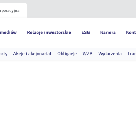
orporacyjna
 mediów
Relacje inwestorskie
ESG
Kariera
Kont
orty
Akcje i akcjonariat
Obligacje
WZA
Wydarzenia
Tra