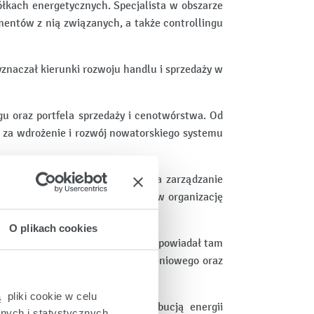
łkach energetycznych. Specjalista w obszarze
umentów z nią związanych, a także controllingu
znaczał kierunki rozwoju handlu i sprzedaży w
gu oraz portfela sprzedaży i cenotwórstwa. Od
ł za wdrożenie i rozwój nowatorskiego systemu
 w Enei Trading, odpowiadając za zarządzanie
Zarządzający, stworzył od podstaw organizację
O plikach cookies
du oraz Dyrektora Handlowego. Odpowiadał tam
 i automatyzację procesu przyłączeniowego oraz
iepłowniczych.
 pliki cookie w celu
jmującym się obrotem i dystrybucją energii
nych i statystycznych,