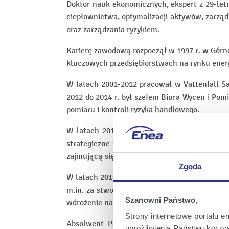
Doktor nauk ekonomicznych, ekspert z 29-let
ciepłownictwa, optymalizacji aktywów, zarządz
oraz zarządzania ryzykiem.
Karierę zawodową rozpoczął w 1997 r. w Górno
kluczowych przedsiębiorstwach na rynku energii
W latach 2001-2012 pracował w Vattenfall Sal
2012 do 2014 r. był szefem Biura Wycen i Pom
pomiaru i kontroli ryzyka handlowego.
W latach 2014-2016 pełnił funkcję Członka Z
strategiczne i operacyjne spółką. W spółce Z
zajmującą się hurtowym handlem energią elek
Zgoda
W latach 2019-2024 związany z Grupą Veolia.
m.in. za stworzenie koncepcji i realizację in
Szanowni Państwo,
wdrożenie narzędzi zarządzania ryzykiem i roz
Strony internetowe portalu e
Absolwent Politechniki Śląskiej oraz stud
umożliwienia Państwu korzyst