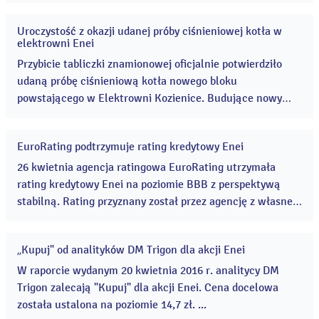
zaangażowana była Enea Serwis, a energia elektryczna
wyprodukowana przez farmę trafia do sieci dystrybucyjnej
Uroczystość z okazji udanej próby ciśnieniowej kotła w
Enei Operator. Projekt zlokalizowany jest w
29
elektrowni Enei
kwi
miejscowości Lubno w gminie Lubiszyn w województwie
2016
Przybicie tabliczki znamionowej oficjalnie potwierdziło
lubuskim. Farma wiatrowa Baczyna...
udaną próbę ciśnieniową kotła nowego bloku
powstającego w Elektrowni Kozienice. Budujące nowy
blok Mitsubishi Hitachi Power Systems Europe GmbH
(MHPSE) i jego polski konsorcjant Polimex-Mostostal,
EuroRating podtrzymuje rating kredytowy Enei
wspólnie z inwestorem i właścicielem Elektrowni
26
kwi
Kozienice - firmą Enea, świętowali udaną próbę. ...
26 kwietnia agencja ratingowa EuroRating utrzymała
2016
rating kredytowy Enei na poziomie BBB z perspektywą
stabilną. Rating przyznany został przez agencję z własnej
inicjatywy, w odpowiedzi na potrzeby informacyjne
uczestników rynku, a proces oceny ryzyka kredytowego
„Kupuj" od analityków DM Trigon dla akcji Enei
oparty był na informacjach publicznie dostępnych. ...
20
kwi
W raporcie wydanym 20 kwietnia 2016 r. analitycy DM
2016
Trigon zalecają "Kupuj" dla akcji Enei. Cena docelowa
została ustalona na poziomie 14,7 zł. ...