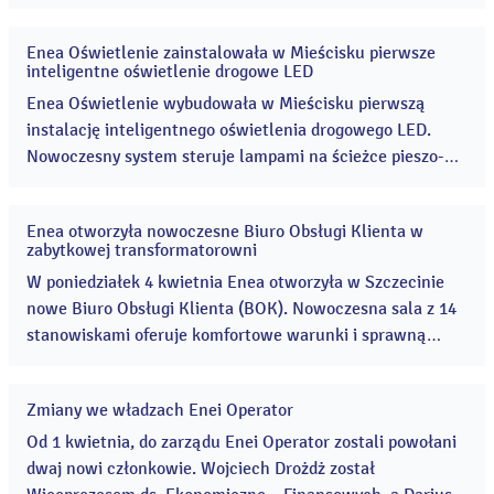
Enea Oświetlenie zainstalowała w Mieścisku pierwsze
14
inteligentne oświetlenie drogowe LED
kwi
2016
Enea Oświetlenie wybudowała w Mieścisku pierwszą
instalację inteligentnego oświetlenia drogowego LED.
Nowoczesny system steruje lampami na ścieżce pieszo-
rowerowej, tak że światło podąża za przechodniem lub
rowerzystą. ...
Enea otworzyła nowoczesne Biuro Obsługi Klienta w
04
zabytkowej transformatorowni
kwi
2016
W poniedziałek 4 kwietnia Enea otworzyła w Szczecinie
nowe Biuro Obsługi Klienta (BOK). Nowoczesna sala z 14
stanowiskami oferuje komfortowe warunki i sprawną
obsługę. Miejsce, w którym powstał nowy BOK jest
szczególne – to zabytkowa podstacja energetyczna
Zmiany we władzach Enei Operator
wybudowana na początku XX w. ...
01
kwi
Od 1 kwietnia, do zarządu Enei Operator zostali powołani
2016
dwaj nowi członkowie. Wojciech Drożdż został