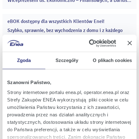
Wiceprezesem ds. Ekonomiczno – Finansowych, a Dariusz
Szymczak Wiceprezesem ds. Serwisu Dystrybucji. ...
eBOK dostępny dla wszystkich Klientów Enei!
31
mar
Szybko, sprawnie, bez wychodzenia z domu i z każdego
2016
miejsca, gdzie dostępny jest internet – tak działa
elektroniczne biuro obsługi klienta. Nowoczesna aplikacja
eBOK jest już dostępna dla wszystkich Klientów Enei. ...
Zgoda
Szczegóły
O plikach cookies
Pekao IB zaleca "Sprzedaj" dla akcji Enei
31
mar
Analitycy Pekao Investment Banking w raporcie z 31
2016
Szanowni Państwo,
marca 2016 r. zalecają „Sprzedaj” dla akcji Enei. Cena
docelowa jednej akcji ustalona została na poziomie
Strony internetowe portalu enea.pl, operator.enea.pl oraz
10,60 zł. ...
Strefy Zakupów ENEA wykorzystują pliki cookie w celu
umożliwienia Państwu korzystania z ich zawartości,
Poprzednia
4
5
6
7
8
9
Następna
prowadzenia przez nas działań analitycznych i
statystycznych, dostosowania układu strony internetowej
do Państwa preferencji, a także w celu wyświetlania
spersonalizowanych treści. Zanim dokonacie Państwo