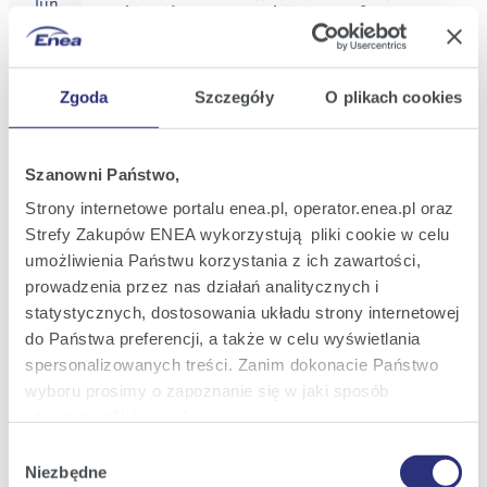
Jun
at the Ordinary General Meeting of Enea
2025
S.A.
14:11
Zgoda
Szczegóły
O plikach cookies
Current Report No.: 23/2025
26
Wording of resolutions adopted by the
Jun
Ordinary General Meeting of Enea S.A.
2025
Szanowni Państwo,
23:57
Strony internetowe portalu enea.pl, operator.enea.pl oraz
Strefy Zakupów ENEA wykorzystują pliki cookie w celu
Current Report No.: 22/2025
26
Decision of the Enea S.A. Ordinary General
umożliwienia Państwu korzystania z ich zawartości,
Jun
Meeting on the distribution of dividends
2025
prowadzenia przez nas działań analitycznych i
for 2024
statystycznych, dostosowania układu strony internetowej
20:29
do Państwa preferencji, a także w celu wyświetlania
spersonalizowanych treści. Zanim dokonacie Państwo
Current Report No.: 21/2025
18
Draft resolutions proposed by a
wyboru prosimy o zapoznanie się w jaki sposób
Jun
Shareholder to the extended agenda of the
2025
używamy plików cookie.
Enea S.A. Ordinary General Meeting
convened for 26 June 2025
20:15
Wybór
Szczegółowe informacje na ten temat znajdziecie
Niezbędne
zgody