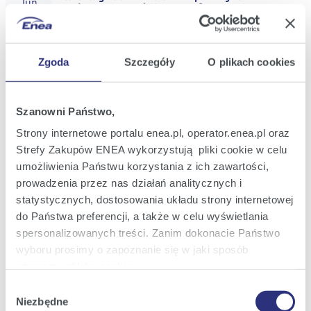
Jun
Ordinary General Meeting of Enea S.A.
2025
23:57
Zgoda
Szczegóły
O plikach cookies
Current Report No.: 22/2025
26
Decision of the Enea S.A. Ordinary General
Jun
Meeting on the distribution of dividends
2025
for 2024
Szanowni Państwo,
20:29
Strony internetowe portalu enea.pl, operator.enea.pl oraz
Strefy Zakupów ENEA wykorzystują pliki cookie w celu
Current Report No.: 21/2025
18
Draft resolutions proposed by a
umożliwienia Państwu korzystania z ich zawartości,
Jun
Shareholder to the extended agenda of the
2025
prowadzenia przez nas działań analitycznych i
Enea S.A. Ordinary General Meeting
convened for 26 June 2025
statystycznych, dostosowania układu strony internetowej
20:15
do Państwa preferencji, a także w celu wyświetlania
spersonalizowanych treści. Zanim dokonacie Państwo
Current Report No.: 20/2025
06
Extension of the agenda of the Enea S.A.
wyboru prosimy o zapoznanie się w jaki sposób
Jun
Ordinary General Meeting convened for 26
2025
używamy plików cookie.
June 2025 at the request of a Shareholder.
10:51
Wybór
Szczegółowe informacje na ten temat znajdziecie
Niezbędne
zgody