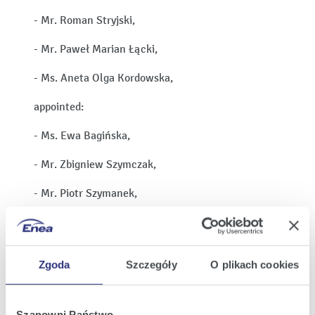
- Mr. Roman Stryjski,
- Mr. Paweł Marian Łącki,
- Ms. Aneta Olga Kordowska,
appointed:
- Ms. Ewa Bagińska,
- Mr. Zbigniew Szymczak,
- Mr. Piotr Szymanek,
- Mr. Michał Gniatkowski,
- Ms. Monika Starecka.
Zgoda
Szczegóły
O plikach cookies
Attached hereto the Company provides information
on the education, qualifications and positions held
Szanowni Państwo,