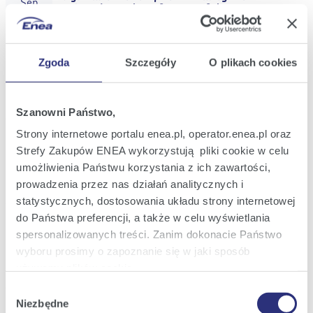
Sep
S.A. and initial notification of the Enea
2025
S.A. demerger intention
20:15
Zgoda
Szczegóły
O plikach cookies
Current Report No.: 33/2025
15
Information on the preliminary outcome of
Sep
the supplementary capacity market
2025
auction for 2026 announced by PSE
Szanowni Państwo,
11:56
Strony internetowe portalu enea.pl, operator.enea.pl oraz
Strefy Zakupów ENEA wykorzystują pliki cookie w celu
Current Report No.: 32/2025
11
Information on the outcome of the
umożliwienia Państwu korzystania z ich zawartości,
Sep
supplementary capacity market auction
2025
prowadzenia przez nas działań analitycznych i
for 2026
statystycznych, dostosowania układu strony internetowej
14:53
do Państwa preferencji, a także w celu wyświetlania
spersonalizowanych treści. Zanim dokonacie Państwo
Current Report No.: 31/2025
26
Information on preliminary financial and
wyboru prosimy o zapoznanie się w jaki sposób
Aug
operating results for H1 2025 and Q2 2025
2025
używamy plików cookie.
17:30
Wybór
Szczegółowe informacje na ten temat znajdziecie
Niezbędne
zgody