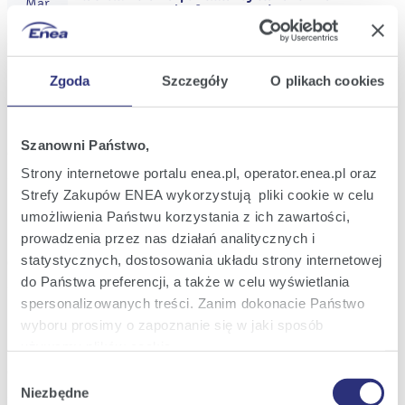
Mar
operating results for 2025 and Q4 2025
2026
17:30
Zgoda
Szczegóły
O plikach cookies
Current Report No.: 9/2026
10
Issuance of an administrative decision by
Mar
the ERO President regarding the Price
2026
Difference Fund
Szanowni Państwo,
14:02
Strony internetowe portalu enea.pl, operator.enea.pl oraz
Strefy Zakupów ENEA wykorzystują pliki cookie w celu
Current Report No.: 8/2026
26
Information on the intention to include
umożliwienia Państwu korzystania z ich zawartości,
Feb
non-recurring operations of an accounting
2026
prowadzenia przez nas działań analitycznych i
nature in the financial statements for 2025
statystycznych, dostosowania układu strony internetowej
16:46
do Państwa preferencji, a także w celu wyświetlania
spersonalizowanych treści. Zanim dokonacie Państwo
Current Report No.: 7/2026
05
Initiation of administrative proceedings
wyboru prosimy o zapoznanie się w jaki sposób
Feb
by the ERO President regarding the Price
2026
używamy plików cookie.
Difference Fund
20:32
Wybór
Szczegółowe informacje na ten temat znajdziecie
Niezbędne
zgody