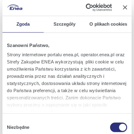
2026
17:30
Zgoda
Szczegóły
O plikach cookies
Current Report No.: 9/2026
10
Issuance of an administrative decision by
Mar
the ERO President regarding the Price
2026
Difference Fund
14:02
Szanowni Państwo,
Strony internetowe portalu enea.pl, operator.enea.pl oraz
Current Report No.: 8/2026
Strefy Zakupów ENEA wykorzystują pliki cookie w celu
26
Information on the intention to include
Feb
umożliwienia Państwu korzystania z ich zawartości,
non-recurring operations of an accounting
2026
nature in the financial statements for 2025
prowadzenia przez nas działań analitycznych i
16:46
statystycznych, dostosowania układu strony internetowej
do Państwa preferencji, a także w celu wyświetlania
Current Report No.: 7/2026
spersonalizowanych treści. Zanim dokonacie Państwo
05
Initiation of administrative proceedings
Feb
wyboru prosimy o zapoznanie się w jaki sposób
by the ERO President regarding the Price
2026
Difference Fund
używamy plików cookie.
20:32
Wybór
Szczegółowe informacje na ten temat znajdziecie
Niezbędne
zgody
Current Report No.: 6/2026
Państwo pod zakładkami obok oraz w naszej
Polityce