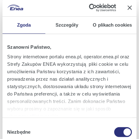
2025
S.A. demerger intention
20:15
Zgoda
Szczegóły
O plikach cookies
Current Report No.: 33/2025
15
Information on the preliminary outcome of
Sep
the supplementary capacity market
2025
auction for 2026 announced by PSE
11:56
Szanowni Państwo,
Strony internetowe portalu enea.pl, operator.enea.pl oraz
Current Report No.: 32/2025
Strefy Zakupów ENEA wykorzystują pliki cookie w celu
11
Information on the outcome of the
Sep
umożliwienia Państwu korzystania z ich zawartości,
supplementary capacity market auction
2025
for 2026
prowadzenia przez nas działań analitycznych i
14:53
statystycznych, dostosowania układu strony internetowej
do Państwa preferencji, a także w celu wyświetlania
Current Report No.: 31/2025
spersonalizowanych treści. Zanim dokonacie Państwo
26
Information on preliminary financial and
Aug
wyboru prosimy o zapoznanie się w jaki sposób
operating results for H1 2025 and Q2 2025
2025
używamy plików cookie.
17:30
Wybór
Szczegółowe informacje na ten temat znajdziecie
Niezbędne
zgody
Current Report No.: 30/2025
Państwo pod zakładkami obok oraz w naszej
Polityce