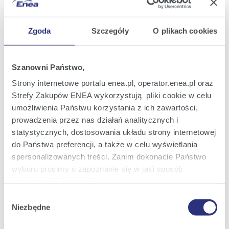
Skonsolidowane Sprawozdanie Finansowe za I półrocze
Zgoda
Szczegóły
O plikach cookies
2018 r.
.pdf 1,7 MB
Szanowni Państwo,
Strony internetowe portalu enea.pl, operator.enea.pl oraz
Sprawozdanie Zarządu z działalności GK ENEA w I
Strefy Zakupów ENEA wykorzystują pliki cookie w celu
półroczu 2018 r.
umożliwienia Państwu korzystania z ich zawartości,
.pdf 4,6 MB
prowadzenia przez nas działań analitycznych i
statystycznych, dostosowania układu strony internetowej
do Państwa preferencji, a także w celu wyświetlania
Rozszerzony skonsolidowany raport kwartalny Grupy
spersonalizowanych treści. Zanim dokonacie Państwo
Kapitalowej ENEA za I kwartal 2018 r.
wyboru prosimy o zapoznanie się w jaki sposób
.pdf 2,4 MB
używamy plików cookie.
Wybór
Szczegółowe informacje na ten temat znajdziecie
Niezbędne
zgody
Państwo pod zakładkami obok oraz w naszej
Polityce
Pozostale informacje do rozszerzonego