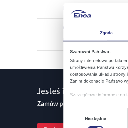
Nadzwyczajne Walne Zgro
08 stycznia 2010
Zgoda
Nadzwyczajne Walne Zgro
Szanowni Państwo,
Strony internetowe portalu e
umożliwienia Państwu korzyst
dostosowania układu strony i
Zanim dokonacie Państwo wy
Jesteś inwestorem? Bądź
Szczegółowe informacje na t
Zamów powiadomienia mailowe 
Klikając
Akceptuję wszys
Wybór
których korzystamy, na Pańs
zgody
Niezbędne
Klikając
Zmień ustawieni