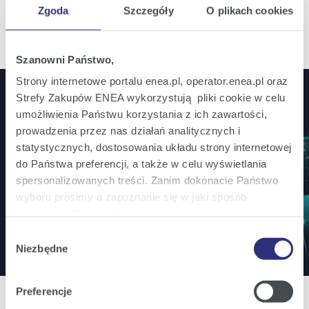
Zgoda
Szczegóły
O plikach cookies
Szanowni Państwo,
Strony internetowe portalu enea.pl, operator.enea.pl oraz
Strefy Zakupów ENEA wykorzystują pliki cookie w celu
umożliwienia Państwu korzystania z ich zawartości,
Jesteś inwestorem? Bądź na bieżąco!
prowadzenia przez nas działań analitycznych i
Zamów powiadomienia mailowe o wszystkich
statystycznych, dostosowania układu strony internetowej
do Państwa preferencji, a także w celu wyświetlania
istotnych informacjach ważnych dla inwestorów.
spersonalizowanych treści. Zanim dokonacie Państwo
wyboru prosimy o zapoznanie się w jaki sposób
Zapisz się
używamy plików cookie.
Wybór
Szczegółowe informacje na ten temat znajdziecie
Niezbędne
zgody
Państwo pod zakładkami obok oraz w naszej
Polityce
Cookies
.
Preferencje