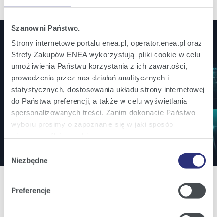
Szanowni Państwo,
Strony internetowe portalu enea.pl, operator.enea.pl oraz
Strefy Zakupów ENEA wykorzystują pliki cookie w celu
Jesteś inwestorem? Bądź na bieżąco!
umożliwienia Państwu korzystania z ich zawartości,
Zamów powiadomienia mailowe o wszystkich
prowadzenia przez nas działań analitycznych i
istotnych informacjach ważnych dla inwestorów.
statystycznych, dostosowania układu strony internetowej
do Państwa preferencji, a także w celu wyświetlania
spersonalizowanych treści. Zanim dokonacie Państwo
Zapisz się
wyboru prosimy o zapoznanie się w jaki sposób
używamy plików cookie.
Wybór
Szczegółowe informacje na ten temat znajdziecie
Niezbędne
zgody
Państwo pod zakładkami obok oraz w naszej
Polityce
Cookies
.
Preferencje
Klikając
Akceptuję wszystkie
wyrażają Państwo
Oferta