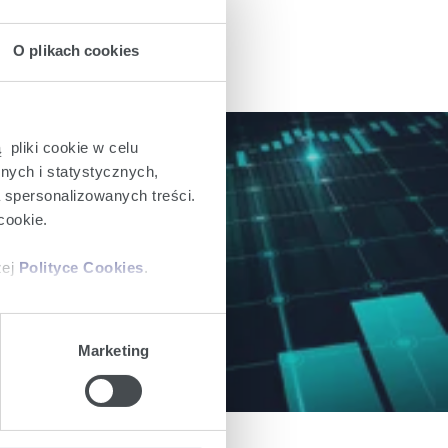
O plikach cookies
 pliki cookie w celu
nych i statystycznych,
a spersonalizowanych treści.
cookie.
ch dla inwestorów.
zej
Polityce Cookies
.
ajów plików cookie z
Marketing
iemy umieszczać w Państwa
mowa ta nie dotyczy jednak
wych.