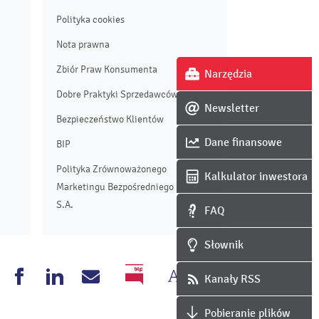
Polityka cookies
Nota prawna
Zbiór Praw Konsumenta
Narzędzia
Dobre Praktyki Sprzedawców
Newsletter
Bezpieczeństwo Klientów
Dane finansowe
BIP
Polityka Zrównoważonego
Kalkulator inwestora
Marketingu Bezpośredniego Enei
S.A.
FAQ
Słownik
Zmień
Wersja
nea
Enea
Enea
Napisz
Kanały RSS
BIP
rozmiar
czarno-
outube
Facebook
Linkedin
do
Pobieranie plików