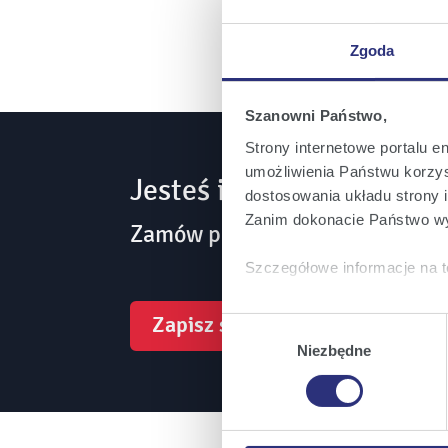
stronę
Zgoda
Szanowni Państwo,
Strony internetowe portalu e
umożliwienia Państwu korzyst
Jesteś inwestorem? Bądź
dostosowania układu strony i
Zanim dokonacie Państwo wy
Zamów powiadomienia mailowe 
Szczegółowe informacje na t
Klikając
Akceptuję wszys
Zapisz się
Wybór
których korzystamy, na Pańs
zgody
Niezbędne
Klikając
Zmień ustawieni
urządzeniu.
Klikając
Odrzuć wszystk
plików cookie niezbędnych do