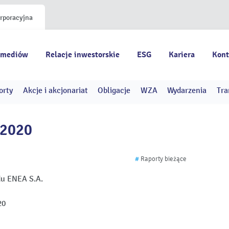
orporacyjna
 mediów
Relacje inwestorskie
ESG
Kariera
Kont
orty
Akcje i akcjonariat
Obligacje
WZA
Wydarzenia
Tra
/2020
#
Raporty bieżące
du ENEA S.A.
20