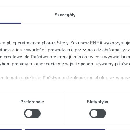
Szczegóły
nea.pl, operator.enea.pl oraz Strefy Zakupów ENEA wykorzystują
ania z ich zawartości, prowadzenia przez nas działań analitycz
 na bieżąco!
nternetowej do Państwa preferencji, a także w celu wyświetlani
boru prosimy o zapoznanie się w jaki sposób używamy plików 
o wszystkich istotnych informacjach ważny
en temat znajdziecie Państwo pod zakładkami obok oraz w nas
tkie
wyrażają Państwo zgodę na umieszczenie wszystkich rodz
twa urządzeniu.
Preferencje
Statystyka
a
, możecie Państwo wybrać jakie rodzaje plików cookie będz
ie
, odmawiacie Państwo zgody na instalację plików cookie – od
 prawidłowego wyświetlania i działania naszych stron interneto