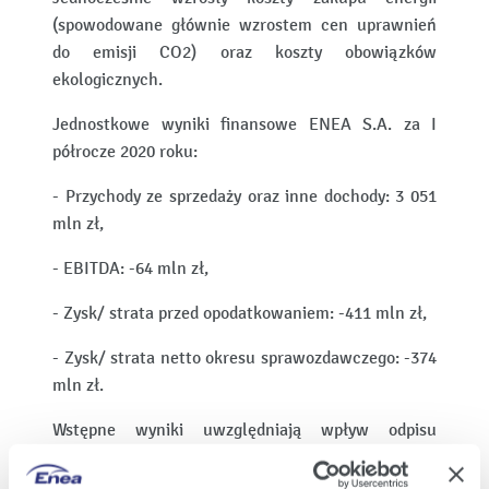
(spowodowane głównie wzrostem cen uprawnień
do emisji CO2) oraz koszty obowiązków
ekologicznych.
Jednostkowe wyniki finansowe ENEA S.A. za I
półrocze 2020 roku:
- Przychody ze sprzedaży oraz inne dochody: 3 051
mln zł,
- EBITDA: -64 mln zł,
- Zysk/ strata przed opodatkowaniem: -411 mln zł,
- Zysk/ strata netto okresu sprawozdawczego: -374
mln zł.
Wstępne wyniki uwzględniają wpływ odpisu
aktualizującego wartość udziałów w spółce ENEA
Wytwarzanie sp. z o.o. oraz odpisu aktualizującego