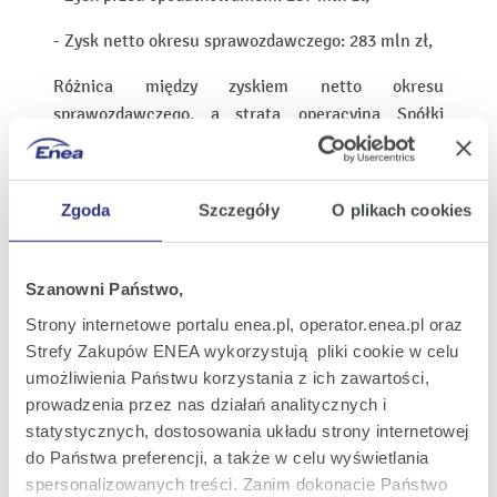
- Zysk netto okresu sprawozdawczego: 283 mln zł,
Różnica między zyskiem netto okresu
sprawozdawczego, a stratą operacyjną Spółki
wynika przede wszystkim z przychodów z tytułu
dywidend wypłaconych przez spółki zależne.
Zgoda
Szczegóły
O plikach cookies
Ponadto Emitent zwraca uwagę, iż w
zaprezentowanych wynikach finansowych Grupy
Kapitałowej ENEA oraz ENEA S.A. za 2019 rok
Szanowni Państwo,
został uwzględniony wpływ skutków Ustawy z dnia
Strony internetowe portalu enea.pl, operator.enea.pl oraz
28 grudnia 2018 roku o zmianie ustawy o podatku
Strefy Zakupów ENEA wykorzystują pliki cookie w celu
akcyzowym oraz niektórych innych ustaw z
umożliwienia Państwu korzystania z ich zawartości,
późniejszymi zmianami.
prowadzenia przez nas działań analitycznych i
Wstępne wyniki uwzględniają wpływ odpisów
statystycznych, dostosowania układu strony internetowej
aktualizujących wartość udziałów spółki
do Państwa preferencji, a także w celu wyświetlania
Elektrownia Ostrołęka sp. z o.o. (Elektrownia
spersonalizowanych treści. Zanim dokonacie Państwo