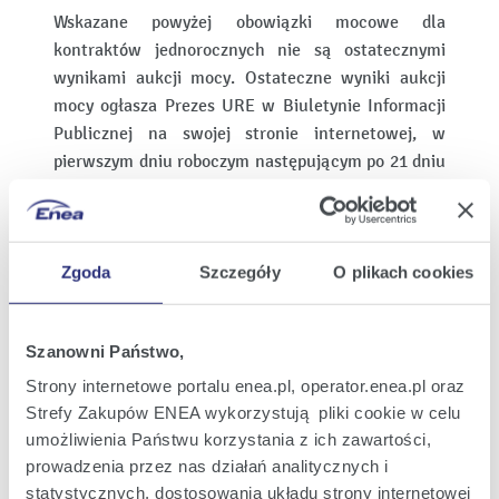
Wskazane powyżej obowiązki mocowe dla
kontraktów jednorocznych nie są ostatecznymi
wynikami aukcji mocy. Ostateczne wyniki aukcji
mocy ogłasza Prezes URE w Biuletynie Informacji
Publicznej na swojej stronie internetowej, w
pierwszym dniu roboczym następującym po 21 dniu
od dnia zakończenia aukcji mocy. Do tego czasu
wszystkie umowy sprzedaży obowiązków
mocowych są warunkowe.
Zgoda
Szczegóły
O plikach cookies
Jednocześnie Emitent informuje, iż w przypadku
gdy ostateczne wyniki aukcji mocy będą istotnie
różniły się od zaprezentowanych wstępnych
Szanowni Państwo,
wyników, Spółka przekaże stosowną aktualizację w
Strony internetowe portalu enea.pl, operator.enea.pl oraz
trybie raportu bieżącego.
Strefy Zakupów ENEA wykorzystują pliki cookie w celu
umożliwienia Państwu korzystania z ich zawartości,
Wydrukuj
prowadzenia przez nas działań analitycznych i
stronę
statystycznych, dostosowania układu strony internetowej