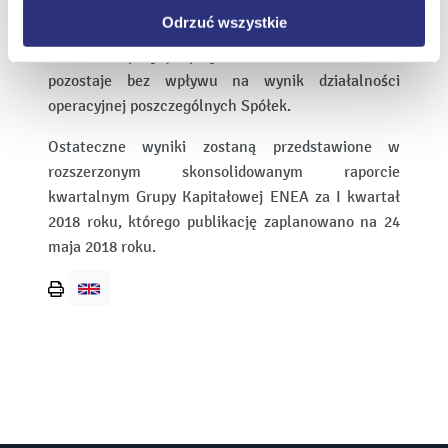
są agentami, prezentowane są w przychodach w
Odrzuć wszystkie
wartościach netto, co w sposób istotny wpływa na
obniżenie pozycji przychodów i kosztów, ale
pozostaje bez wpływu na wynik działalności
operacyjnej poszczególnych Spółek.
Ostateczne wyniki zostaną przedstawione w
rozszerzonym skonsolidowanym raporcie
kwartalnym Grupy Kapitałowej ENEA za I kwartał
2018 roku, którego publikację zaplanowano na 24
maja 2018 roku.
Wydrukuj
stronę