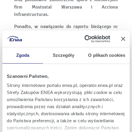
firm Mostostal Warszawa i Acciona
Infraestructuras.
Ponadto, w nawiązaniu do raportu bieżącego nr
19/2018 z dnia 13 kwietnia 2018 roku dotyczącego
analizy wpływu wstępnych wyników finansowych
obszaru Wydobycie na sprawozdanie finansowe
Zgoda
Szczegóły
O plikach cookies
Grupy Kapitałowej ENEA, Spółka informuje, iż będą
one miały nieznaczny wpływ na wyniki
skonsolidowane w I kwartale 2018 roku w
Szanowni Państwo,
porównaniu do osiągniętego wyniku w
analogicznym okresie poprzedniego roku.
Strony internetowe portalu enea.pl, operator.enea.pl oraz
Strefy Zakupów ENEA wykorzystują pliki cookie w celu
Jednostkowe wyniki finansowe ENEA S.A. za I
umożliwienia Państwu korzystania z ich zawartości,
kwartał 2018 roku:
prowadzenia przez nas działań analitycznych i
statystycznych, dostosowania układu strony internetowej
- Przychody ze sprzedaży netto: 1.173 mln zł,
do Państwa preferencji, a także w celu wyświetlania
spersonalizowanych treści. Zanim dokonacie Państwo
- EBITDA: 33 mln zł,