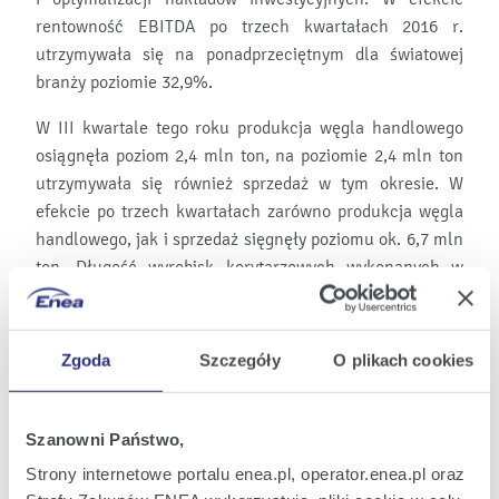
rentowność EBITDA po trzech kwartałach 2016 r.
utrzymywała się na ponadprzeciętnym dla światowej
branży poziomie 32,9%.
W III kwartale tego roku produkcja węgla handlowego
osiągnęła poziom 2,4 mln ton, na poziomie 2,4 mln ton
utrzymywała się również sprzedaż w tym okresie. W
efekcie po trzech kwartałach zarówno produkcja węgla
handlowego, jak i sprzedaż sięgnęły poziomu ok. 6,7 mln
ton. Długość wyrobisk korytarzowych wykonanych w
pierwszych dziewięciu miesiącach br. wyniosła 17,2 km,
co oznacza wzrost o 11% w porównaniu z tym samym
okresem w 2015 r.
Zgoda
Szczegóły
O plikach cookies
Zgodnie z wcześniejszymi zapowiedziami, Bogdanka
szacuje produkcję i sprzedaż węgla w 2016 r.
Szanowni Państwo,
w przedziale ok. 8,5 – 9,0 mln ton. Po trzech kwartałach
Strony internetowe portalu enea.pl, operator.enea.pl oraz
tego roku Spółka zrealizowała już blisko 75% górnego