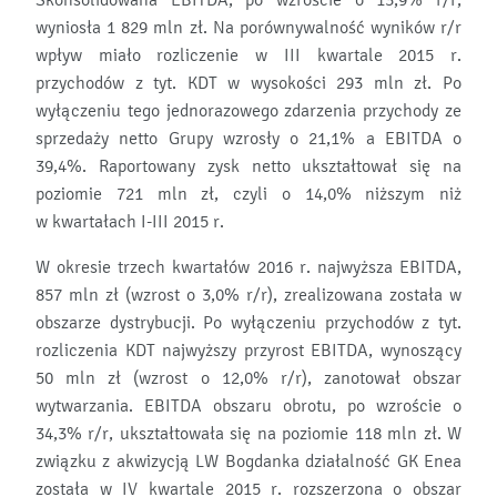
Skonsolidowana EBITDA, po wzroście o 13,9% r/r,
wyniosła 1 829 mln zł. Na porównywalność wyników r/r
wpływ miało rozliczenie w III kwartale 2015 r.
przychodów z tyt. KDT w wysokości 293 mln zł. Po
wyłączeniu tego jednorazowego zdarzenia przychody ze
sprzedaży netto Grupy wzrosły o 21,1% a EBITDA o
39,4%. Raportowany zysk netto ukształtował się na
poziomie 721 mln zł, czyli o 14,0% niższym niż
w kwartałach I-III 2015 r.
W okresie trzech kwartałów 2016 r. najwyższa EBITDA,
857 mln zł (wzrost o 3,0% r/r), zrealizowana została w
obszarze dystrybucji. Po wyłączeniu przychodów z tyt.
rozliczenia KDT najwyższy przyrost EBITDA, wynoszący
50 mln zł (wzrost o 12,0% r/r), zanotował obszar
wytwarzania. EBITDA obszaru obrotu, po wzroście o
34,3% r/r, ukształtowała się na poziomie 118 mln zł. W
związku z akwizycją LW Bogdanka działalność GK Enea
została w IV kwartale 2015 r. rozszerzona o obszar