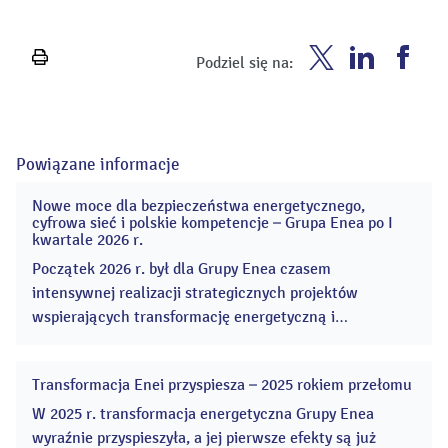
Enea
Enea
Ene
Podziel się na:
Wydrukuj
Twitter
Youtube
Fac
stronę
Powiązane informacje
Nowe moce dla bezpieczeństwa energetycznego,
20
cyfrowa sieć i polskie kompetencje – Grupa Enea po I
maj
kwartale 2026 r.
2026
Początek 2026 r. był dla Grupy Enea czasem
intensywnej realizacji strategicznych projektów
wspierających transformację energetyczną i
bezpieczeństwo krajowego systemu
elektroenergetycznego. Enea rozpoczęła budowę dwóch
Transformacja Enei przyspiesza – 2025 rokiem przełomu
bloków gazowo-parowych, czyli kluczową inwestycję
13
kwi
wspierającą bezpieczeństwo energetyczne. ...
W 2025 r. transformacja energetyczna Grupy Enea
2026
wyraźnie przyspieszyła, a jej pierwsze efekty są już