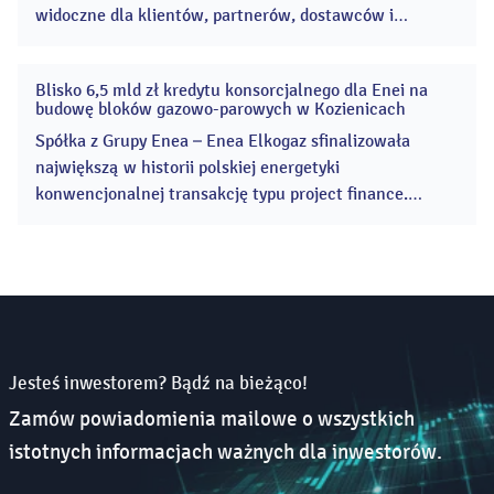
widoczne dla klientów, partnerów, dostawców i
akcjonariuszy. Grupa rozpoczęła wiele kluczowych
projektów, znacząco zwiększając skalę inwestycji w
Blisko 6,5 mld zł kredytu konsorcjalnego dla Enei na
odnawialne źródła energii i modernizację sieci
16
budowę bloków gazowo-parowych w Kozienicach
gru
dystrybucyjnej. ...
2025
Spółka z Grupy Enea – Enea Elkogaz sfinalizowała
największą w historii polskiej energetyki
konwencjonalnej transakcję typu project finance.
Inwestycja obejmuje budowę dwóch nowoczesnych
bloków gazowo-parowych CCGT w Elektrowni Kozienice
o łącznej mocy 1336 MWe. ...
Jesteś inwestorem? Bądź na bieżąco!
Zamów powiadomienia mailowe o wszystkich
istotnych informacjach ważnych dla inwestorów.