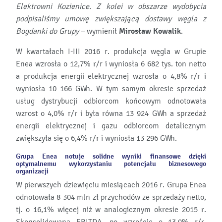
Elektrowni Kozienice. Z kolei w obszarze wydobycia
podpisaliśmy umowę zwiększającą dostawy węgla z
Bogdanki do Grupy –
wymienił
Mirosław Kowalik
.
W kwartałach I-III 2016 r. produkcja węgla w Grupie
Enea wzrosła o 12,7% r/r i wyniosła 6 682 tys. ton netto
a produkcja energii elektrycznej wzrosła o 4,8% r/r i
wyniosła 10 166 GWh. W tym samym okresie sprzedaż
usług dystrybucji odbiorcom końcowym odnotowała
wzrost o 4,0% r/r i była równa 13 924 GWh a sprzedaż
energii elektrycznej i gazu odbiorcom detalicznym
zwiększyła się o 6,4% r/r i wyniosła 13 296 GWh.
Grupa Enea notuje solidne wyniki finansowe dzięki
optymalnemu wykorzystaniu potencjału biznesowego
organizacji
W pierwszych dziewięciu miesiącach 2016 r. Grupa Enea
odnotowała 8 304 mln zł przychodów ze sprzedaży netto,
tj. o 16,1% więcej niż w analogicznym okresie 2015 r.