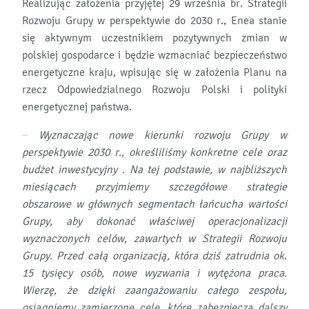
Realizując założenia przyjętej 29 września br. Strategii
Rozwoju Grupy w perspektywie do 2030 r., Enea stanie
się aktywnym uczestnikiem pozytywnych zmian w
polskiej gospodarce i będzie wzmacniać bezpieczeństwo
energetyczne kraju, wpisując się w założenia Planu na
rzecz Odpowiedzialnego Rozwoju Polski i polityki
energetycznej państwa.
–
Wyznaczając nowe kierunki rozwoju Grupy w
perspektywie 2030 r., określiliśmy konkretne cele oraz
budżet inwestycyjny . Na tej podstawie, w najbliższych
miesiącach przyjmiemy szczegółowe strategie
obszarowe w głównych segmentach łańcucha wartości
Grupy, aby dokonać właściwej operacjonalizacji
wyznaczonych celów, zawartych w Strategii Rozwoju
Grupy. Przed całą organizacją, która dziś zatrudnia ok.
15 tysięcy osób, nowe wyzwania i wytężona praca.
Wierzę, że dzięki zaangażowaniu całego zespołu,
osiągniemy zamierzone cele, które zabezpieczą dalszy