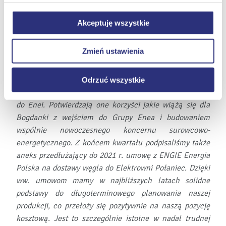
Klikając
Odrzuć wszystkie
, odmawiacie Państwo
kopalnią węgla kamiennego w
Polsce, zapewniając
zgody na instalację plików cookie – odmowa ta nie
terminowe dostawy ponad ¼ węgla potrzebnego polskim
Akceptuję wszystkie
dotyczy jednak plików cookie niezbędnych do
elektrowniom –
powiedział
Krzysztof Szlaga, prezes
prawidłowego wyświetlania i działania naszych stron
Lubelskiego Węgla Bogdanka
.
Zmień ustawienia
internetowych.
– W III kwartale wzmocniliśmy nasze długoterminowe
bezpieczeństwo wydobycia, podpisując aneksy do umów
Odrzuć wszystkie
wieloletnich z Eneą Wytwarzanie zwiększające dostawy
do Enei. Potwierdzają one korzyści jakie wiążą się dla
Bogdanki z wejściem do Grupy Enea i budowaniem
wspólnie nowoczesnego koncernu surowcowo-
energetycznego. Z końcem kwartału podpisaliśmy także
aneks przedłużający do 2021 r. umowę z ENGIE Energia
Polska na dostawy węgla do Elektrowni Połaniec. Dzięki
ww. umowom mamy w najbliższych latach solidne
podstawy do długoterminowego planowania naszej
produkcji, co przełoży się pozytywnie na naszą pozycję
kosztową. Jest to szczególnie istotne w nadal trudnej