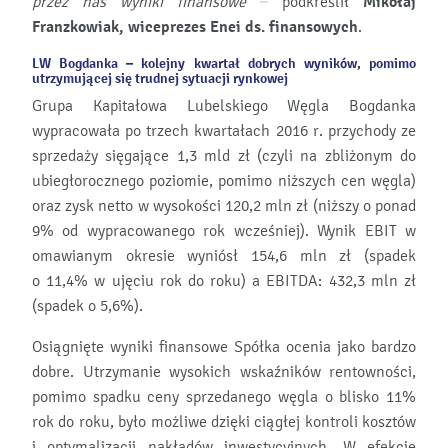
przez nas wyniki finansowe
–
podkreślił
Mikołaj
Franzkowiak, wiceprezes Enei ds. finansowych
.
LW Bogdanka – kolejny kwartał dobrych wyników, pomimo
utrzymującej się trudnej sytuacji rynkowej
Grupa Kapitałowa Lubelskiego Węgla Bogdanka
wypracowała po trzech kwartałach 2016 r. przychody ze
sprzedaży sięgające 1,3 mld zł (czyli na zbliżonym do
ubiegłorocznego poziomie, pomimo niższych cen węgla)
oraz zysk netto w wysokości 120,2 mln zł (niższy o ponad
9% od wypracowanego rok wcześniej). Wynik EBIT w
omawianym okresie wyniósł 154,6 mln zł (spadek
o 11,4% w ujęciu rok do roku) a EBITDA: 432,3 mln zł
(spadek o 5,6%).
Osiągnięte wyniki finansowe Spółka ocenia jako bardzo
dobre. Utrzymanie wysokich wskaźników rentowności,
pomimo spadku ceny sprzedanego węgla o blisko 11%
rok do roku, było możliwe dzięki ciągłej kontroli kosztów
i optymalizacji nakładów inwestycyjnych. W efekcie