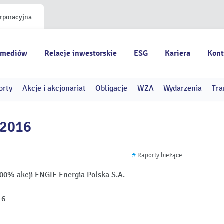
orporacyjna
 mediów
Relacje inwestorskie
ESG
Kariera
Kont
orty
Akcje i akcjonariat
Obligacje
WZA
Wydarzenia
Tra
/2016
#
Raporty bieżące
100% akcji ENGIE Energia Polska S.A.
16