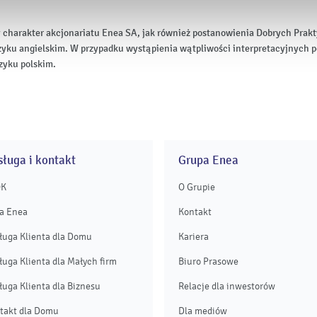
 charakter akcjonariatu Enea SA, jak również postanowienia Dobrych Pr
zyku angielskim. W przypadku wystąpienia wątpliwości interpretacyjnych p
zyku polskim.
ługa i kontakt
Grupa Enea
OK
O Grupie
a Enea
Kontakt
ługa Klienta dla Domu
Kariera
ługa Klienta dla Małych firm
Biuro Prasowe
ługa Klienta dla Biznesu
Relacje dla inwestorów
takt dla Domu
Dla mediów