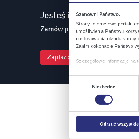
Jesteś inwestorem? Bądź
Szanowni Państwo,
Strony internetowe portalu e
Zamów powiadomienia mailowe 
umożliwienia Państwu korzyst
dostosowania układu strony i
Zanim dokonacie Państwo wy
Zapisz się
Szczegółowe informacje na t
Klikając
Akceptuję wszys
Wybór
których korzystamy, na Pańs
zgody
Niezbędne
Klikając
Zmień ustawieni
urządzeniu.
Klikając
Odrzuć wszystk
plików cookie niezbędnych do
Odrzuć wszystkie