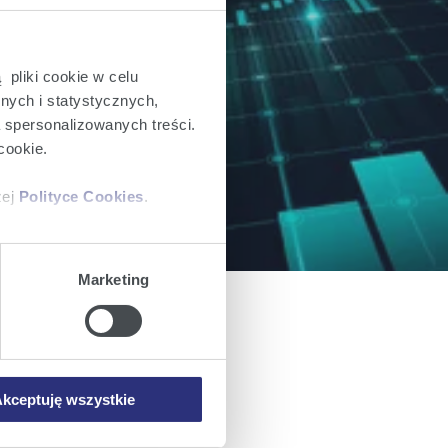
 pliki cookie w celu
ch dla inwestorów.
nych i statystycznych,
a spersonalizowanych treści.
cookie.
zej
Polityce Cookies
.
ajów plików cookie z
Marketing
iemy umieszczać w Państwa
mowa ta nie dotyczy jednak
wych.
kceptuję wszystkie