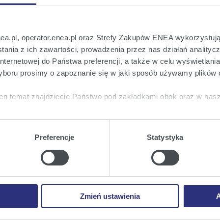
 na bieżąco!
nea.pl, operator.enea.pl oraz Strefy Zakupów ENEA wykorzystują
o wszystkich istotnych informacjach ważny
ania z ich zawartości, prowadzenia przez nas działań analitycz
nternetowej do Państwa preferencji, a także w celu wyświetlani
boru prosimy o zapoznanie się w jaki sposób używamy plików 
en temat znajdziecie Państwo pod zakładkami obok oraz w nas
tkie
wyrażają Państwo zgodę na umieszczenie wszystkich rodz
twa urządzeniu.
Preferencje
Statystyka
a
, możecie Państwo wybrać jakie rodzaje plików cookie będz
ie
, odmawiacie Państwo zgody na instalację plików cookie – od
 prawidłowego wyświetlania i działania naszych stron interneto
Zmień ustawienia
A