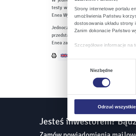
W jednostkowym sprawozdaniu finansow
testy wskazują konieczność ujęcia odpi
Strony internetowe portalu e
Enea Wytwarzanie Sp. z o.o. w wysokości
umożliwienia Państwu korzyst
dostosowania układu strony i
Jednocześnie Emitent informuje, iż 
Zanim dokonacie Państwo wy
przedstawione w rozszerzonym skonso
Enea za I H 2016 roku, którego publikac
Szczegółowe informacje na t
Klikając
Akceptuję wszys
Wydrukuj
Wybór
stronę
których korzystamy, na Pańs
zgody
Niezbędne
Klikając
Zmień ustawieni
urządzeniu.
Klikając
Odrzuć wszystk
plików cookie niezbędnych do
Odrzuć wszystkie
Jesteś inwestorem? Bądź
Zamów powiadomienia mailowe 