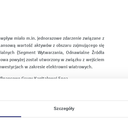
wpływ miało m.in. jednorazowe zdarzenie związane z
ilansową wartość aktywów z obszaru zajmującego się
wialnych (Segment Wytwarzania, Odnawialne Źródła
 mowa powyżej został utworzony w związku z wejściem
 inwestycjach w zakresie elektrowni wiatrowych.
finansowe Grupy Kapitałowej Enea
rowadzonych testów wskazują na utratę bilansowej
 w skonsolidowanym sprawozdaniu finansowym Grupy
n zł.
Szczegóły
ansowe Enea S.A.