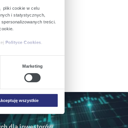
 pliki cookie w celu
nych i statystycznych,
a spersonalizowanych treści.
cookie.
zej
Polityce Cookies
.
ajów plików cookie z
Marketing
iemy umieszczać w Państwa
mowa ta nie dotyczy jednak
wych.
kceptuję wszystkie
ch dla inwestorów.