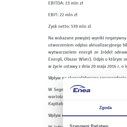
EBITDA: 23 mln zł
EBIT: 22 mln zł
Zysk netto: 539 mln zł
Na wskazane powyżej wyniki negatywny 
utworzeniem odpisu aktualizacyjnego b
wytwarzaniem energii ze źródeł odna
Energii, Obszar Wiatr). Odpis o którym
w życie ustawy z dnia 20 maja 2016 r. o
Wpływ na skonsolidowane sprawozdanie 
W Segmencie Wytwarzania wyniki przep
wartości aktywów, która ujęta będzie
Kapitałowej Enea na łączną kwotę 42 ml
Zgoda
Wpływ na jednostkowe sprawozdanie fin
Szanowni Państwo,