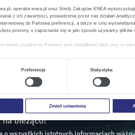
ym Enea S.A. za I półrocze 2016 r. przeprowadzone
sów z tytułu utraty bilansowej wartości udziałów w
nea.pl, operator.enea.pl oraz Strefy Zakupów ENEA wykorzystują
 42 mln zł.
ania z ich zawartości, prowadzenia przez nas działań analitycz
nternetowej do Państwa preferencji, a także w celu wyświetlani
ostateczne wyniki finansowe za ww. okres zostaną
boru prosimy o zapoznanie się w jaki sposób używamy plików 
lidowanym raporcie półrocznym Grupy Kapitałowej
ję zaplanowano na 26 sierpnia 2016 roku.
en temat znajdziecie Państwo pod zakładkami obok oraz w nas
tkie
wyrażają Państwo zgodę na umieszczenie wszystkich rodz
twa urządzeniu.
Preferencje
Statystyka
a
, możecie Państwo wybrać jakie rodzaje plików cookie będz
ie
, odmawiacie Państwo zgody na instalację plików cookie – od
 prawidłowego wyświetlania i działania naszych stron interneto
Zmień ustawienia
A
 na bieżąco!
o wszystkich istotnych informacjach ważny