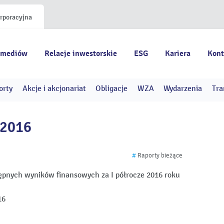
orporacyjna
 mediów
Relacje inwestorskie
ESG
Kariera
Kont
orty
Akcje i akcjonariat
Obligacje
WZA
Wydarzenia
Tra
/2016
#
Raporty bieżące
ępnych wyników finansowych za I półrocze 2016 roku
16