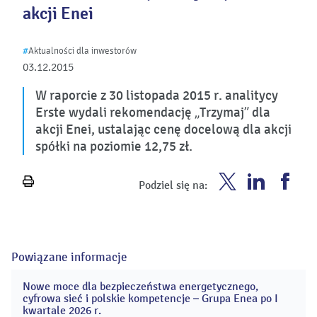
akcji Enei
#
Aktualności dla inwestorów
03.12.2015
W raporcie z 30 listopada 2015 r. analitycy
Erste wydali rekomendację „Trzymaj” dla
akcji Enei, ustalając cenę docelową dla akcji
spółki na poziomie 12,75 zł.
Enea
Enea
Ene
Podziel się na:
Wydrukuj
Twitter
Youtube
Fac
stronę
Powiązane informacje
Nowe moce dla bezpieczeństwa energetycznego,
20
cyfrowa sieć i polskie kompetencje – Grupa Enea po I
maj
kwartale 2026 r.
2026