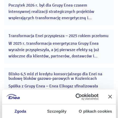
Początek 2026 r. był dla Grupy Enea czasem
intensywnej realizacji strategicznych projektów
wspierających transformację energetyczną i
bezpieczeństwo krajowego systemu
elektroenergetycznego. Enea rozpoczęła budowę dwóch
Transformacja Enei przyspiesza – 2025 rokiem przełomu
bloków gazowo-parowych, czyli kluczową inwestycję
13
kwi
wspierającą bezpieczeństwo energetyczne. ...
W 2025 r. transformacja energetyczna Grupy Enea
2026
wyraźnie przyspieszyła, a jej pierwsze efekty są już
widoczne dla klientów, partnerów, dostawców i
akcjonariuszy. Grupa rozpoczęła wiele kluczowych
projektów, znacząco zwiększając skalę inwestycji w
Blisko 6,5 mld zł kredytu konsorcjalnego dla Enei na
odnawialne źródła energii i modernizację sieci
16
budowę bloków gazowo-parowych w Kozienicach
gru
dystrybucyjnej. ...
2025
Spółka z Grupy Enea – Enea Elkogaz sfinalizowała
największą w historii polskiej energetyki
konwencjonalnej transakcję typu project finance.
Inwestycja obejmuje budowę dwóch nowoczesnych
bloków gazowo-parowych CCGT w Elektrowni Kozienice
Zgoda
Szczegóły
O plikach cookies
o łącznej mocy 1336 MWe. ...