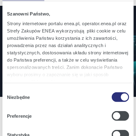
Szanowni Państwo,
Strony internetowe portalu enea.pl, operator.enea.pl oraz
Jesteś inwestorem? Bądź na bieżąco!
Strefy Zakupów ENEA wykorzystują pliki cookie w celu
umożliwienia Państwu korzystania z ich zawartości,
Zamów powiadomienia mailowe o wszystkich
prowadzenia przez nas działań analitycznych i
istotnych informacjach ważnych dla inwestorów.
statystycznych, dostosowania układu strony internetowej
do Państwa preferencji, a także w celu wyświetlania
spersonalizowanych treści. Zanim dokonacie Państwo
Zapisz się
wyboru prosimy o zapoznanie się w jaki sposób
używamy plików cookie.
Wybór
Szczegółowe informacje na ten temat znajdziecie
Niezbędne
zgody
Państwo pod zakładkami obok oraz w naszej
Polityce
Cookies
.
Preferencje
Oferta
Klikając
Akceptuję wszystkie
wyrażają Państwo
zgodę na umieszczenie wszystkich rodzajów plików
Statystyka