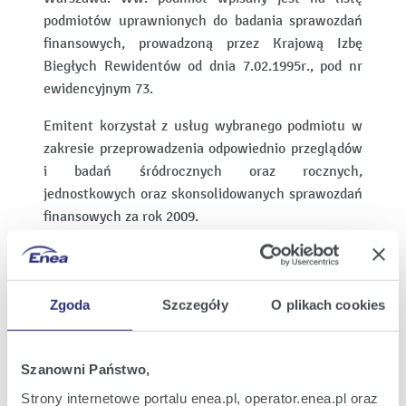
podmiotów uprawnionych do badania sprawozdań
finansowych, prowadzoną przez Krajową Izbę
Biegłych Rewidentów od dnia 7.02.1995r., pod nr
ewidencyjnym 73.
Emitent korzystał z usług wybranego podmiotu w
zakresie przeprowadzenia odpowiednio przeglądów
i badań śródrocznych oraz rocznych,
jednostkowych oraz skonsolidowanych sprawozdań
finansowych za rok 2009.
Umowa z podmiotem uprawnionym do badania
sprawozdań finansowych zawarta zostanie na czas
wykonania przedmiotu umowy.
Zgoda
Szczegóły
O plikach cookies
Wybór biegłego rewidenta dokonany został zgodnie
z obowiązującymi przepisami i normami
Szanowni Państwo,
zawodowymi, w tym z uwzględnieniem § 1 ust. 2
Strony internetowe portalu enea.pl, operator.enea.pl oraz
Zarządzenia nr 34 Ministra Skarbu Państwa z dnia