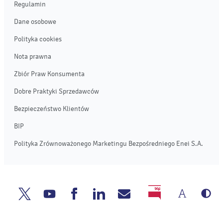
Regulamin
Dane osobowe
Polityka cookies
Nota prawna
Zbiór Praw Konsumenta
Dobre Praktyki Sprzedawców
Bezpieczeństwo Klientów
BIP
Polityka Zrównoważonego Marketingu Bezpośredniego Enei S.A.
Zmień
We
Enea
Enea
Enea
Enea
Napisz
BIP
rozmia
cz
Twitter
Youtube
Facebook
Linkedin
do