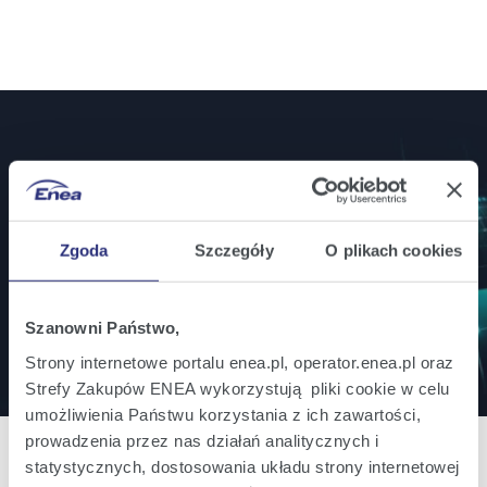
Jesteś inwestorem? Bądź na bieżąco!
Zamów powiadomienia mailowe o wszystkich
istotnych informacjach ważnych dla inwestorów.
Zgoda
Szczegóły
O plikach cookies
Zapisz się
Szanowni Państwo,
Strony internetowe portalu enea.pl, operator.enea.pl oraz
Strefy Zakupów ENEA wykorzystują pliki cookie w celu
umożliwienia Państwu korzystania z ich zawartości,
prowadzenia przez nas działań analitycznych i
statystycznych, dostosowania układu strony internetowej