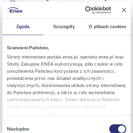
Jul
General Meeting for 31 July 2026
2026
17:05
Zgoda
Szczegóły
O plikach cookies
Current Report No.: 29/2026
25
Additional information on appointed Enea
Jun
S.A. Management Board Members
2026
Szanowni Państwo,
15:26
Strony internetowe portalu enea.pl, operator.enea.pl oraz
Strefy Zakupów ENEA wykorzystują pliki cookie w celu
Current Report No.: 28/2026
23
Execution of agreements for the provision
umożliwienia Państwu korzystania z ich zawartości,
Jun
of LNG regasification services
2026
prowadzenia przez nas działań analitycznych i
statystycznych, dostosowania układu strony internetowej
21:36
do Państwa preferencji, a także w celu wyświetlania
spersonalizowanych treści. Zanim dokonacie Państwo
Current Report No.: 27/2026
23
Appointment of Enea S.A. Management
wyboru prosimy o zapoznanie się w jaki sposób
Jun
Board Members
2026
używamy plików cookie.
18:52
Wybór
Szczegółowe informacje na ten temat znajdziecie
Niezbędne
zgody