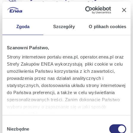
Sep
S.A. and initial notification of the Enea
2025
S.A. demerger intention
20:15
Zgoda
Szczegóły
O plikach cookies
Current Report No.: 33/2025
15
Information on the preliminary outcome of
Sep
the supplementary capacity market
2025
auction for 2026 announced by PSE
Szanowni Państwo,
11:56
Strony internetowe portalu enea.pl, operator.enea.pl oraz
Strefy Zakupów ENEA wykorzystują pliki cookie w celu
Current Report No.: 32/2025
11
Information on the outcome of the
umożliwienia Państwu korzystania z ich zawartości,
Sep
supplementary capacity market auction
2025
prowadzenia przez nas działań analitycznych i
for 2026
statystycznych, dostosowania układu strony internetowej
14:53
do Państwa preferencji, a także w celu wyświetlania
spersonalizowanych treści. Zanim dokonacie Państwo
Current Report No.: 31/2025
26
Information on preliminary financial and
wyboru prosimy o zapoznanie się w jaki sposób
Aug
operating results for H1 2025 and Q2 2025
2025
używamy plików cookie.
17:30
Wybór
Szczegółowe informacje na ten temat znajdziecie
Niezbędne
zgody