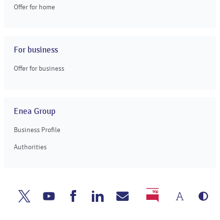
Offer for home
For business
Offer for business
Enea Group
Business Profile
Authorities
Chang
Gr
Enea
Enea
Enea
Enea
Write
BIP
the
ve
Twitter
Youtube
Facebook
Linkedin
to