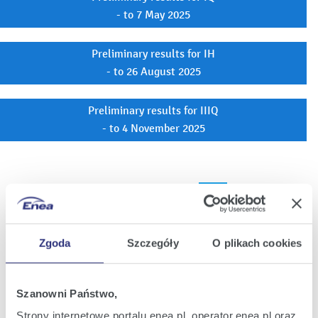
- to 7 May 2025
Preliminary results for IH
- to 26 August 2025
Preliminary results for IIIQ
- to 4 November 2025
10
Number of displayed reports:
Zgoda
Szczegóły
O plikach cookies
Current reports
Interim reports
Szanowni Państwo,
Strony internetowe portalu enea.pl, operator.enea.pl oraz