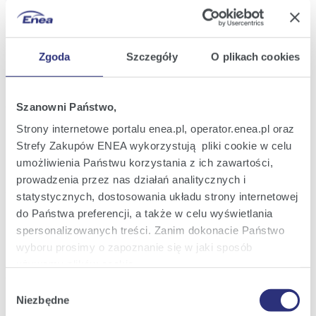
2025
Group G
21:44
Zgoda
Szczegóły
O plikach cookies
Current Report No.: 43/2025
15
Execution of a loan agreement by Enea
Dec
Elkogaz
2025
19:44
Szanowni Państwo,
Strony internetowe portalu enea.pl, operator.enea.pl oraz
Current Report No.: 42/2025
Strefy Zakupów ENEA wykorzystują pliki cookie w celu
15
Information on the preliminary outcome of
Dec
umożliwienia Państwu korzystania z ich zawartości,
the capacity market auction for 2030
2025
announced by PSE
prowadzenia przez nas działań analitycznych i
16:27
statystycznych, dostosowania układu strony internetowej
do Państwa preferencji, a także w celu wyświetlania
Current Report No.: 41/2025
spersonalizowanych treści. Zanim dokonacie Państwo
11
Information on the outcome of the
Dec
wyboru prosimy o zapoznanie się w jaki sposób
capacity market auction for 2030
2025
używamy plików cookie.
12:22
Wybór
Szczegółowe informacje na ten temat znajdziecie
Niezbędne
zgody
Current Report No.: 40/2025
Państwo pod zakładkami obok oraz w naszej
Polityce