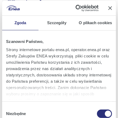
2024
18:41
Current Report No.: 31/2024
Zgoda
Szczegóły
O plikach cookies
26
List of shareholders with 5% or more votes
Jul
at the Ordinary General Meeting of ENEA
2024
S.A.
13:36
Szanowni Państwo,
Strony internetowe portalu enea.pl, operator.enea.pl oraz
Current Report No.: 30/2024
23
Strefy Zakupów ENEA wykorzystują pliki cookie w celu
Wording of resolutions adopted by the
Jul
Ordinary General Meeting of ENEA S.A.
umożliwienia Państwu korzystania z ich zawartości,
2024
after the meeting recommenced on 23 July
prowadzenia przez nas działań analitycznych i
2024
19:43
statystycznych, dostosowania układu strony internetowej
do Państwa preferencji, a także w celu wyświetlania
Current Report No.: 29/2024
03
spersonalizowanych treści. Zanim dokonacie Państwo
Recommendations of the ENEA S.A.
Jul
Supervisory Board regarding the refusal to
wyboru prosimy o zapoznanie się w jaki sposób
2024
grant a discharge to former Members of
używamy plików cookie.
the ENEA S.A. Management Board for the
20:51
financial year 2023
Wybór
Szczegółowe informacje na ten temat znajdziecie
Niezbędne
zgody