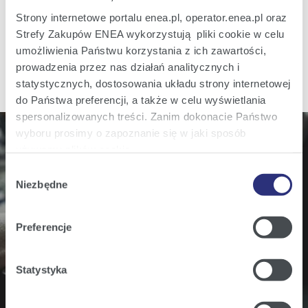
Strony internetowe portalu enea.pl, operator.enea.pl oraz
Strefy Zakupów ENEA wykorzystują pliki cookie w celu
Previous
12
13
14
15
16
17
18
of 92
Next
umożliwienia Państwu korzystania z ich zawartości,
prowadzenia przez nas działań analitycznych i
statystycznych, dostosowania układu strony internetowej
do Państwa preferencji, a także w celu wyświetlania
spersonalizowanych treści. Zanim dokonacie Państwo
wyboru prosimy o zapoznanie się w jaki sposób
używamy plików cookie.
Do you wish to know more? Stay updated!
Wybór
Szczegółowe informacje na ten temat znajdziecie
Niezbędne
Sign up for our email notifications of all revelant
zgody
Państwo pod zakładkami obok oraz w naszej
Polityce
business information.
Cookies
.
Preferencje
Klikając
Akceptuję wszystkie
wyrażają Państwo
Subscribe
zgodę na umieszczenie wszystkich rodzajów plików
Statystyka
cookie z których korzystamy, na Państwa urządzeniu.
Klikając
Zmień ustawienia
, możecie Państwo wybrać