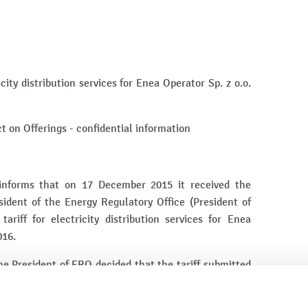
icity distribution services for Enea Operator Sp. z o.o.
ct on Offerings - confidential information
nforms that on 17 December 2015 it received the
sident of the Energy Regulatory Office (President of
iff for electricity distribution services for Enea
016.
he President of ERO decided that the tariff submitted
ance with the provisions set forth by Articles 44 and
Regulation of the Minister of Economy on specific