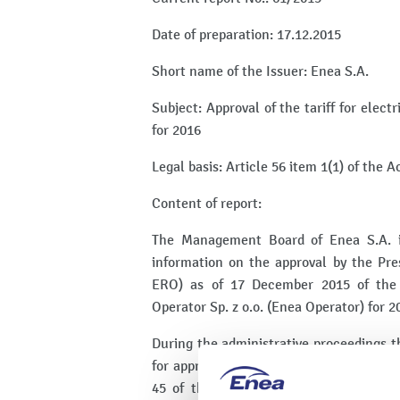
Date of preparation: 17.12.2015
Short name of the Issuer: Enea S.A.
Subject: Approval of the tariff for electr
for 2016
Legal basis: Article 56 item 1(1) of the A
Content of report:
The Management Board of Enea S.A. i
information on the approval by the Pre
ERO) as of 17 December 2015 of the tar
Operator Sp. z o.o. (Enea Operator) for 2
During the administrative proceedings t
for approval had been prepared in compli
45 of the Energy Law Act and by the 