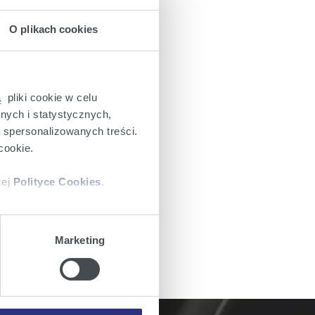
O plikach cookies
 pliki cookie w celu
nych i statystycznych,
a spersonalizowanych treści.
cookie.
zej
Polityce Cookies
.
ajów plików cookie z
Marketing
iemy umieszczać w Państwa
mowa ta nie dotyczy jednak
wych.