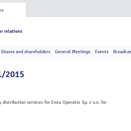
ea
or relations
Shares and shareholders
General Meetings
Events
Broadcas
61/2015
ty distribution services for Enea Operator Sp. z o.o. for