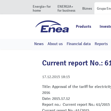
Energia+ for
ENERGIA+
Biznes
Grupa En
home
for business
Products
Invest
News
About us
Financial data
Reports
Current report No.: 
17.12.2015
18:15
Title:
Approval of the tariff for electrici
2016
Date:
2015.17.12
Report no.:
Current report No.: 61/2015
Current report No.: 61/2015