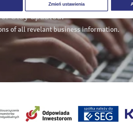
Zmień ustawienia
A
e? Stay updated!
ons of all revelant business information.