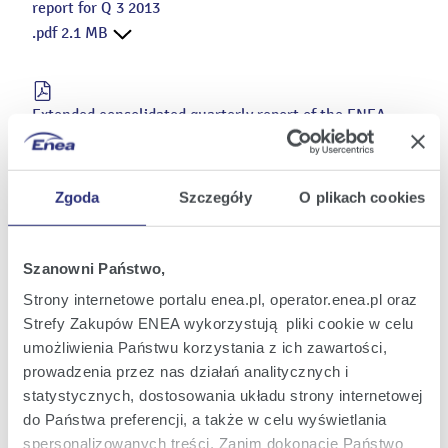
report for Q 3 2013
.pdf 2.1 MB
Extended consolidated quarterly report of the ENEA
Group for the third quarter of 2013
.pdf 0.8 MB
Zgoda
Szczegóły
O plikach cookies
Report of the Management Board for IH 2013
Szanowni Państwo,
.pdf 7.2 MB
Strony internetowe portalu enea.pl, operator.enea.pl oraz
Strefy Zakupów ENEA wykorzystują pliki cookie w celu
umożliwienia Państwu korzystania z ich zawartości,
Consolidated financial statement CFS for IH 2013
prowadzenia przez nas działań analitycznych i
.pdf 0.4 MB
statystycznych, dostosowania układu strony internetowej
do Państwa preferencji, a także w celu wyświetlania
spersonalizowanych treści. Zanim dokonacie Państwo