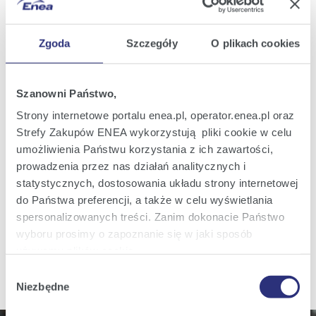
to be held on 7 January 2021.
Zgoda
Szczegóły
O plikach cookies
Print
page
Attachments
Szanowni Państwo,
Strony internetowe portalu enea.pl, operator.enea.pl oraz
Załącznik do RB 52 Projekty uchwał NWZ
Strefy Zakupów ENEA wykorzystują pliki cookie w celu
.pdf 0.6 MB
umożliwienia Państwu korzystania z ich zawartości,
prowadzenia przez nas działań analitycznych i
Attachment to CR 52 EGM draft resolutions
statystycznych, dostosowania układu strony internetowej
.pdf 0.4 MB
do Państwa preferencji, a także w celu wyświetlania
spersonalizowanych treści. Zanim dokonacie Państwo
wyboru prosimy o zapoznanie się w jaki sposób
używamy plików cookie.
Wybór
Szczegółowe informacje na ten temat znajdziecie
Niezbędne
zgody
Państwo pod zakładkami obok oraz w naszej
Polityce