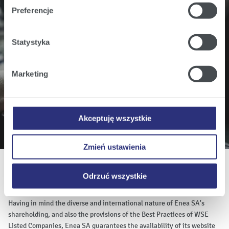
Cookies
.
Preferencje
Klikając
Akceptuję wszystkie
wyrażają Państwo
Do you wish to know more? Stay updated!
zgodę na umieszczenie wszystkich rodzajów plików
Statystyka
cookie z których korzystamy, na Państwa urządzeniu.
Sign up for our email notifications of all revelant
Klikając
Zmień ustawienia
, możecie Państwo wybrać
business information.
Marketing
jakie rodzaje plików cookie będziemy umieszczać w
Państwa urządzeniu.
Klikając
Odrzuć wszystkie
, odmawiacie Państwo
Subscribe
zgody na instalację plików cookie – odmowa ta nie
Akceptuję wszystkie
dotyczy jednak plików cookie niezbędnych do
prawidłowego wyświetlania i działania naszych stron
Zmień ustawienia
internetowych.
Odrzuć wszystkie
Having in mind the diverse and international nature of Enea SA's
shareholding, and also the provisions of the Best Practices of WSE
Listed Companies, Enea SA guarantees the availability of its website