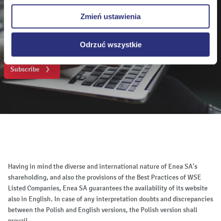
Do you wish to know more? Stay updated!
prawidłowego wyświetlania i działania naszych stron
Zmień ustawienia
internetowych.
Sign up for our email notifications of all revelant
business information.
Odrzuć wszystkie
Subscribe
Having in mind the diverse and international nature of Enea SA's
shareholding, and also the provisions of the Best Practices of WSE
Listed Companies, Enea SA guarantees the availability of its website
also in English. In case of any interpretation doubts and discrepancies
between the Polish and English versions, the Polish version shall
prevail.