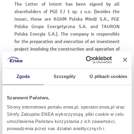
The Letter of Intent has been signed by all
shareholders of PGE EJ 1 sp. z o.o. (besides the
Issuer, these are KGHM Polska Miedź S.A., PGE
Polska Grupa Energetyczna S.A. and TAURON
Polska Energia S.A.). The company is responsible
for the preparation and execution of an investment
project involving the construction and operation of
Poland's first nuclear power plant. The issuer holds
a 10% equity stake in PGE EJ 1 sp. z o.o.
The signatories of the Letter of Intent have
Zgoda
Szczegóły
O plikach cookies
committed themselves to taking, in good faith, all
steps necessary to prepare and execute a
Szanowni Państwo,
transaction involving the acquisition by the State
Treasury of an equity stake in PGE EJ 1 sp. z o.o.
Strony internetowe portalu enea.pl, operator.enea.pl oraz
("Transaction"). The State Treasury's intent, as
Strefy Zakupów ENEA wykorzystują pliki cookie w celu
expressed in the LoI, is to purchase shares in PGE
umożliwienia Państwu korzystania z ich zawartości,
EJ 1 sp. z o.o. by 31 December 2020, although the
prowadzenia przez nas działań analitycznych i