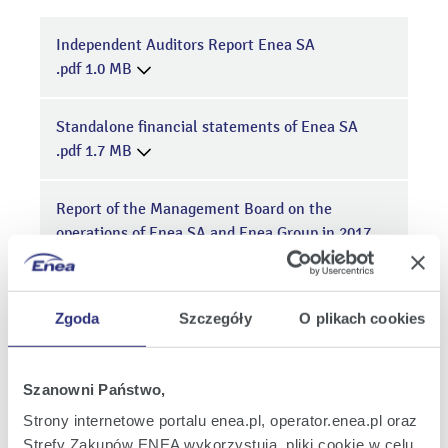
Independent Auditors Report Enea SA
.pdf 1.0 MB
Standalone financial statements of Enea SA
.pdf 1.7 MB
Report of the Management Board on the
operations of Enea SA and Enea Group in 2017
.pdf 6.5 MB
Statements of the Management Board
Zgoda
Szczegóły
O plikach cookies
.pdf 0.1 MB
Szanowni Państwo,
Strony internetowe portalu enea.pl, operator.enea.pl oraz
Strefy Zakupów ENEA wykorzystują pliki cookie w celu