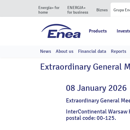
Energia+ for
ENERGIA+
Biznes
Grupa En
home
for business
Products
Invest
News
About us
Financial data
Reports
Extraordinary General 
08 January 2026
Extraordinary General Me
InterContinental Warsaw Ho
postal code: 00-125.