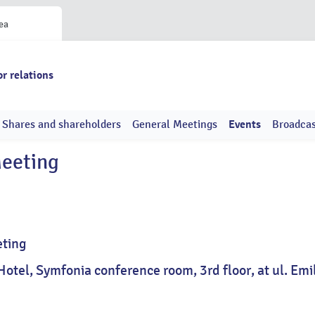
ea
or relations
Shares and shareholders
General Meetings
Events
Broadcas
Meeting
eting
tel, Symfonia conference room, 3rd floor, at ul. Emil