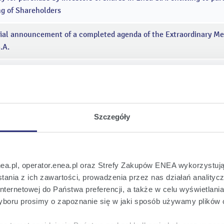
g of Shareholders
ial announcement of a completed agenda of the Extraordinary Me
.A.
f Registration of participation at the Extraordinary Meeting of Sh
tation of the list of shareholders in the seat of Enea S.A.
Szczegóły
g of the Extraordinary General Meeting of Shareholders of Enea S
nea.pl, operator.enea.pl oraz Strefy Zakupów ENEA wykorzystują
ania z ich zawartości, prowadzenia przez nas działań analitycz
nternetowej do Państwa preferencji, a także w celu wyświetlani
boru prosimy o zapoznanie się w jaki sposób używamy plików 