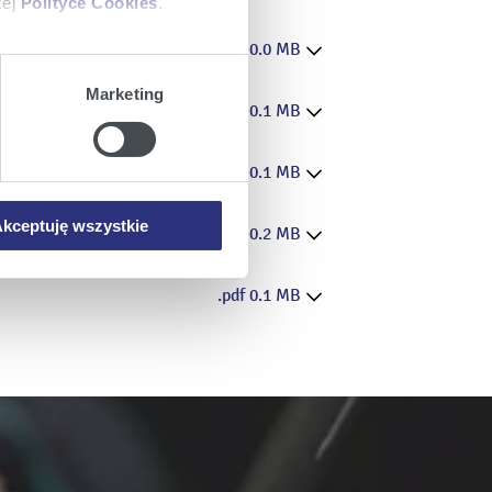
zej
Polityce Cookies
.
.pdf 0.0 MB
ajów plików cookie z
Marketing
iemy umieszczać w Państwa
.pdf 0.1 MB
mowa ta nie dotyczy jednak
.pdf 0.1 MB
wych.
kceptuję wszystkie
.pdf 0.2 MB
.pdf 0.1 MB