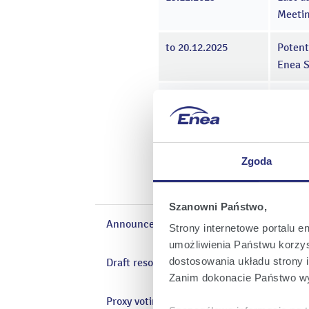
Meetin
to 20.12.2025
Potent
Enea S
23.12.2025
Date o
02.01.2026
Presen
Zgoda
08.01.2026
Holdin
Szanowni Państwo,
Announcement
Strony internetowe portalu e
umożliwienia Państwu korzyst
dostosowania układu strony i
Draft resolutions
Zanim dokonacie Państwo wy
Proxy voting form