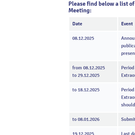
Please find below a list 
Meeting:
Date
Event
08.12.2025
Announ
public
presen
from 08.12.2025
Period
to 29.12.2025
Extrao
to 18.12.2025
Period
Extrao
should
to 08.01.2026
Submit
19.12.2025
Last d