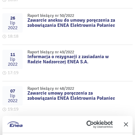
Raport bieżący nr 50/2022
26
Zawarcie aneksu do umowy poręczenia za
lip
zobowiązania ENEA Elektrownia Połaniec
2022
18:18
Raport bieżący nr 49/2022
11
Informacja o rezygnacji z zasiadania w
lip
Radzie Nadzorczej ENEA S.A.
2022
17:19
Raport bieżący nr 48/2022
07
Zawarcie umowy poręczenia za
lip
zobowiązania ENEA Elektrownia Połaniec
2022
19:19
Raport bieżący nr 47/2022
30
Uzupełnienie informacji nt. osób
cze
powołanych w skład Rady Nadzorczej