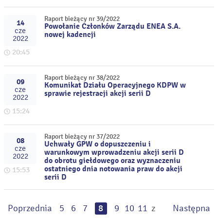
Raport bieżący nr 39/2022
14
Powołanie Członków Zarządu ENEA S.A.
cze
nowej kadencji
2022
20:45
Raport bieżący nr 38/2022
09
Komunikat Działu Operacyjnego KDPW w
cze
sprawie rejestracji akcji serii D
2022
15:24
Raport bieżący nr 37/2022
08
Uchwały GPW o dopuszczeniu i
cze
warunkowym wprowadzeniu akcji serii D
2022
do obrotu giełdowego oraz wyznaczeniu
ostatniego dnia notowania praw do akcji
15:53
serii D
Poprzednia
5
6
7
8
9
10
11
z
Następna