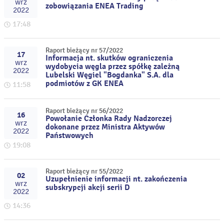
wrz
zobowiązania ENEA Trading
2022
17:48
Raport bieżący nr 57/2022
17
Informacja nt. skutków ograniczenia
wrz
wydobycia węgla przez spółkę zależną
2022
Lubelski Węgiel "Bogdanka" S.A. dla
podmiotów z GK ENEA
11:58
Raport bieżący nr 56/2022
16
Powołanie Członka Rady Nadzorczej
wrz
dokonane przez Ministra Aktywów
2022
Państwowych
19:08
Raport bieżący nr 55/2022
02
Uzupełnienie informacji nt. zakończenia
wrz
subskrypcji akcji serii D
2022
14:36