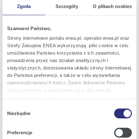
2022
ENEA S.A.
Zgoda
Szczegóły
O plikach cookies
10:54
Raport bieżący nr 46/2022
Szanowni Państwo,
28
Wykaz akcjonariuszy posiadających co
cze
najmniej 5% liczby głosów na
Strony internetowe portalu enea.pl, operator.enea.pl oraz
2022
Zwyczajnym Walnym Zgromadzeniu ENEA
Strefy Zakupów ENEA wykorzystują pliki cookie w celu
S.A.
14:53
umożliwienia Państwu korzystania z ich zawartości,
prowadzenia przez nas działań analitycznych i
Raport bieżący nr 45/2022
24
statystycznych, dostosowania układu strony internetowej
Powołanie Członków Rady Nadzorczej
cze
ENEA S.A. nowej kadencji
do Państwa preferencji, a także w celu wyświetlania
2022
spersonalizowanych treści. Zanim dokonacie Państwo
21:03
wyboru prosimy o zapoznanie się w jaki sposób
używamy plików cookie.
Raport bieżący nr 44/2022
24
Treść uchwał podjętych przez Zwyczajne
Wybór
cze
Walne Zgromadzenie ENEA S.A. w dniu 24
Szczegółowe informacje na ten temat znajdziecie
Niezbędne
2022
zgody
czerwca 2022 roku
Państwo pod zakładkami obok oraz w naszej
Polityce
21:01
Cookies
.
Preferencje