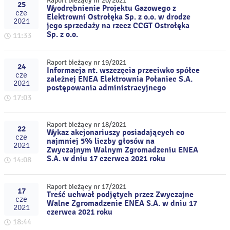
Raport bieżący nr 20/2021
25
Wyodrębnienie Projektu Gazowego z
cze
Elektrowni Ostrołęka Sp. z o.o. w drodze
2021
jego sprzedaży na rzecz CCGT Ostrołęka
Sp. z o.o.
11:33
Raport bieżący nr 19/2021
24
Informacja nt. wszczęcia przeciwko spółce
cze
zależnej ENEA Elektrownia Połaniec S.A.
2021
postępowania administracyjnego
17:03
Raport bieżący nr 18/2021
22
Wykaz akcjonariuszy posiadających co
cze
najmniej 5% liczby głosów na
2021
Zwyczajnym Walnym Zgromadzeniu ENEA
S.A. w dniu 17 czerwca 2021 roku
14:08
Raport bieżący nr 17/2021
17
Treść uchwał podjętych przez Zwyczajne
cze
Walne Zgromadzenie ENEA S.A. w dniu 17
2021
czerwca 2021 roku
18:44