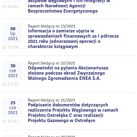
aktywów węglowych i ich integracji w
ramach Narodowej Agencji
14:42
Bezpieczeństwa Energetycznego
Raport bieżący nr 23/2021
09
Informacja o zamiarze ujęcia w
lip
sprawozdaniach finansowych za I półrocze
2021
2021 roku jednorazowej operacji o
charakterze księgowym
17:56
Raport bieżący nr 22/2021
30
Odpowiedzi na pytania Akcjonariusza
cze
złożone podczas obrad Zwyczajnego
2021
Walnego Zgromadzenia ENEA S.A.
23:37
Raport bieżący nr 21/2021
25
Podpisanie dokumentów dotyczących
cze
rozliczenia Projektu Węglowego w ramach
2021
Projektu Ostrołęka C oraz realizacji
Projektu Gazowego w Ostrołęce
11:42