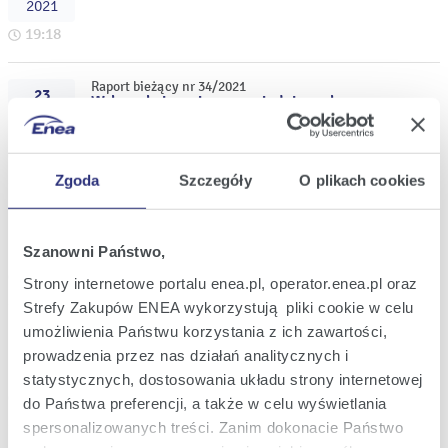
2021
19:18
Raport bieżący nr 34/2021
23
Wykaz akcjonariuszy posiadających co
lis
najmniej 5% liczby głosów na
2021
Nadzwyczajnym Walnym Zgromadzeniu
ENEA S.A. w dniu 18 listopada 2021 roku
14:12
Zgoda
Szczegóły
O plikach cookies
Raport bieżący nr 33/2021
18
Powołanie Członka Rady Nadzorczej ENEA
lis
S.A.
2021
Szanowni Państwo,
19:01
Strony internetowe portalu enea.pl, operator.enea.pl oraz
Strefy Zakupów ENEA wykorzystują pliki cookie w celu
Raport bieżący nr 32/2021
umożliwienia Państwu korzystania z ich zawartości,
18
Treść uchwał podjętych przez
lis
prowadzenia przez nas działań analitycznych i
Nadzwyczajne Walne Zgromadzenie ENEA
2021
S.A. w dniu 18 listopada 2021 roku
statystycznych, dostosowania układu strony internetowej
18:36
do Państwa preferencji, a także w celu wyświetlania
spersonalizowanych treści. Zanim dokonacie Państwo