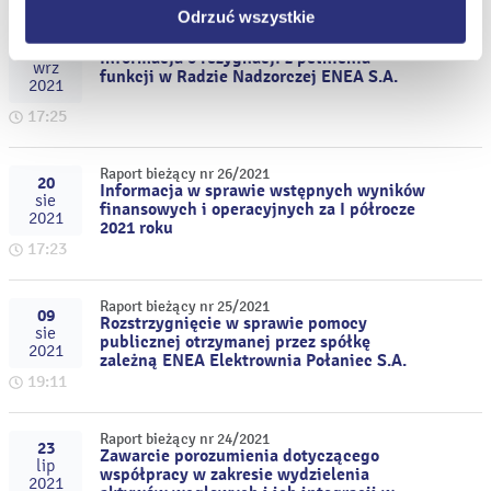
Odrzuć wszystkie
Raport bieżący nr 27/2021
15
Informacja o rezygnacji z pełnienia
wrz
funkcji w Radzie Nadzorczej ENEA S.A.
2021
17:25
Raport bieżący nr 26/2021
20
Informacja w sprawie wstępnych wyników
sie
finansowych i operacyjnych za I półrocze
2021
2021 roku
17:23
Raport bieżący nr 25/2021
09
Rozstrzygnięcie w sprawie pomocy
sie
publicznej otrzymanej przez spółkę
2021
zależną ENEA Elektrownia Połaniec S.A.
19:11
Raport bieżący nr 24/2021
23
Zawarcie porozumienia dotyczącego
lip
współpracy w zakresie wydzielenia
2021