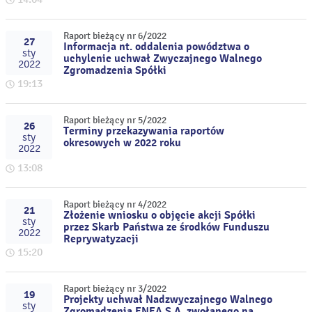
Raport bieżący nr 6/2022
27
Informacja nt. oddalenia powództwa o
sty
uchylenie uchwał Zwyczajnego Walnego
2022
Zgromadzenia Spółki
19:13
Raport bieżący nr 5/2022
26
Terminy przekazywania raportów
sty
okresowych w 2022 roku
2022
13:08
Raport bieżący nr 4/2022
21
Złożenie wniosku o objęcie akcji Spółki
sty
przez Skarb Państwa ze środków Funduszu
2022
Reprywatyzacji
15:20
Raport bieżący nr 3/2022
19
Projekty uchwał Nadzwyczajnego Walnego
sty
Zgromadzenia ENEA S.A. zwołanego na