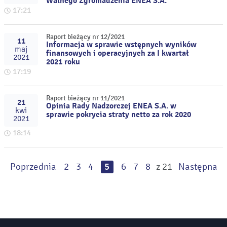
Walnego Zgromadzenia ENEA S.A.
17:21
Raport bieżący nr 12/2021
11
Informacja w sprawie wstępnych wyników
maj
finansowych i operacyjnych za I kwartał
2021
2021 roku
17:19
Raport bieżący nr 11/2021
21
Opinia Rady Nadzorczej ENEA S.A. w
kwi
sprawie pokrycia straty netto za rok 2020
2021
18:14
Poprzednia
2
3
4
5
6
7
8
z 21
Następna